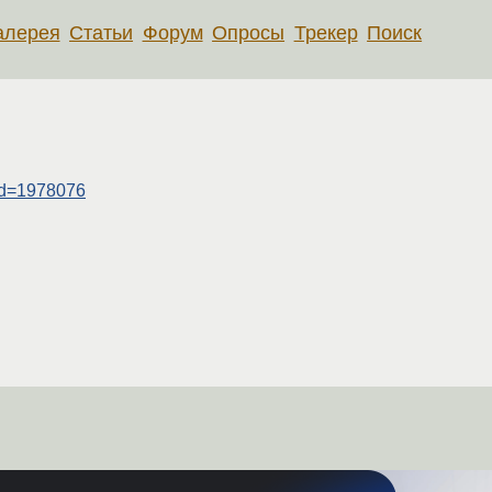
алерея
Статьи
Форум
Опросы
Трекер
Поиск
gid=1978076