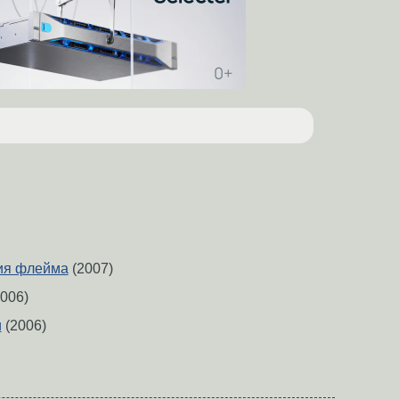
ия флейма
(2007)
006)
и
(2006)