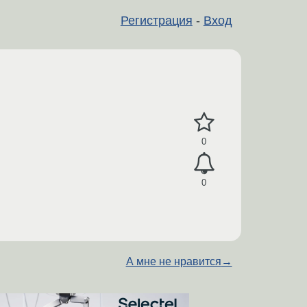
Регистрация
-
Вход
0
0
А мне не нравится
→