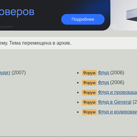
ему. Тема перемещена в архив.
лудят
(2007)
Флуд
(2006)
Форум
Флуд
(2006)
Форум
Флуд и провокац
Форум
Флуд в General
(2
Форум
Флуд и кодировк
Форум