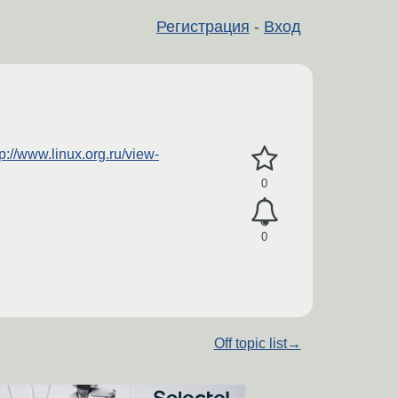
Регистрация
-
Вход
tp://www.linux.org.ru/view-
0
0
Off topic list
→