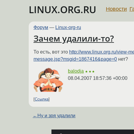
LINUX.ORG.RU
Новости
Г
Форум
—
Linux-org-ru
Зачем удалили-то?
То есть, вот это
http://www.linux.org.ru/view
message.jsp?msgid=1867416&page=0
нет?
balodja
★★★
08.04.2007 18:57:36 +00:00
Ссылка
←
Ну и зря удалили