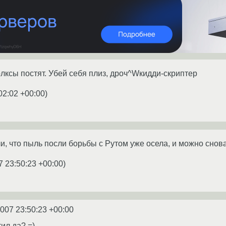
олксы постят. Убей себя плиз, дроч^Wкидди-скриптер
02:02 +00:00
)
, что пыль посли борьбы с Рутом уже осела, и можно снова 
7 23:50:23 +00:00
)
2007 23:50:23 +00:00
ил да? =)