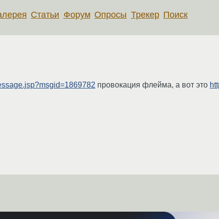
алерея
Статьи
Форум
Опросы
Трекер
Поиск
-message.jsp?msgid=1869782
провокация флейма, а вот это
ht