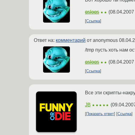
qsloqs
(
08.04.2007
★★
Ссылка
Ответ на:
комментарий
от anonymous
08.04.
/tmp пусть хоть нам ос
qsloqs
(
08.04.2007
★★
Ссылка
Все эти скрипты-накр
JB
(
09.04.200
★★★★★
Показать ответ
Ссылка