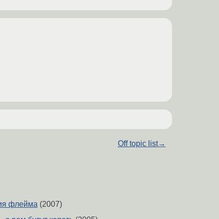
Off topic list
→
ия флейма
(2007)