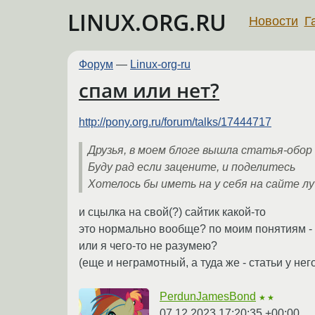
LINUX.ORG.RU
Новости
Г
Форум
—
Linux-org-ru
спам или нет?
http://pony.org.ru/forum/talks/17444717
Друзья, в моем блоге вышла статья-обор
Буду рад если зацените, и поделитесь
Хотелось бы иметь на у себя на сайте л
и сцылка на свой(?) сайтик какой-то
это нормально вообще? по моим понятиям - н
или я чего-то не разумею?
(еще и неграмотный, а туда же - статьи у него
PerdunJamesBond
★★
07.12.2023 17:20:35 +00:00