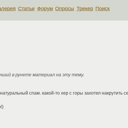
алерея
Статьи
Форум
Опросы
Трекер
Поиск
учший в рунете материал на эту тему.
атуральный спам. какой-то хер с горы захотел накрутить с
!)