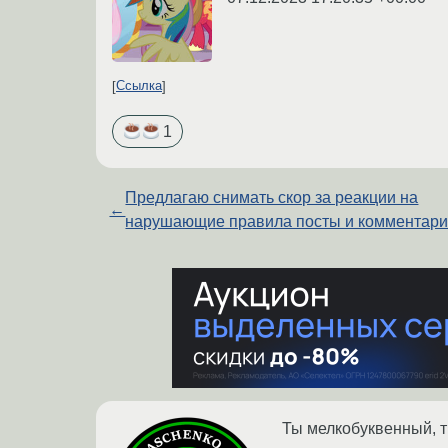
Ссылка
1
Предлагаю снимать скор за реакции на
←
нарушающие правила посты и комментар
Ты мелкобуквенный, т