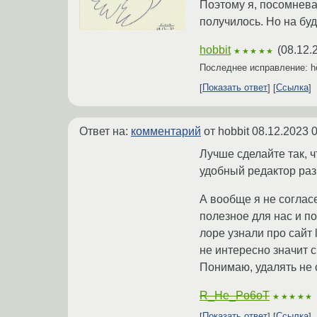
Поэтому я, посомнева
получилось. Но на бу
hobbit
(
08.12.
★★★★★
Последнее исправление: h
Показать ответ
Ссылка
Ответ на:
комментарий
от hobbit
08.12.2023 0
Лучше сделайте так, 
удобный редактор разм
А вообще я не согласе
полезное для нас и п
лоре узнали про сайт 
не интересно значит с
Понимаю, удалять не с
R_He_Po6oT
★★★★★
Показать ответ
Ссылка