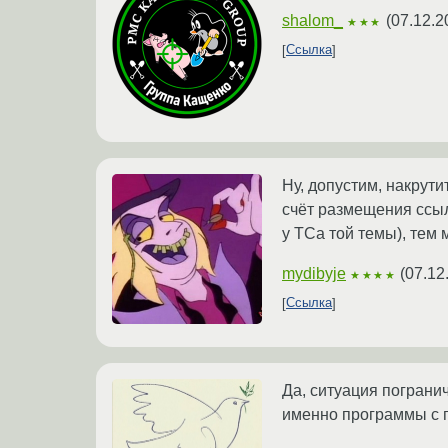
shalom_
(
07.12.2
★★★
Ссылка
Ну, допустим, накрут
счёт размещения ссылк
у ТСа той темы), те
mydibyje
(
07.12
★★★★
Ссылка
Да, ситуация пограни
именно программы с п