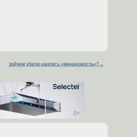
зойчем убили надпись «мининовость»?
→