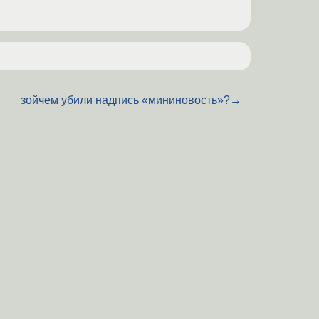
зойчем убили надпись «мининовость»?
→