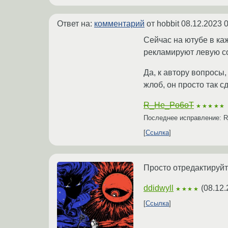
Ответ на:
комментарий
от hobbit
08.12.2023 0
Сейчас на ютубе в к
рекламируют левую сом
Да, к автору вопросы,
жлоб, он просто так с
R_He_Po6oT
★★★★★
Последнее исправление: 
Ссылка
Просто отредактируйт
ddidwyll
(
08.12.
★★★★
Ссылка