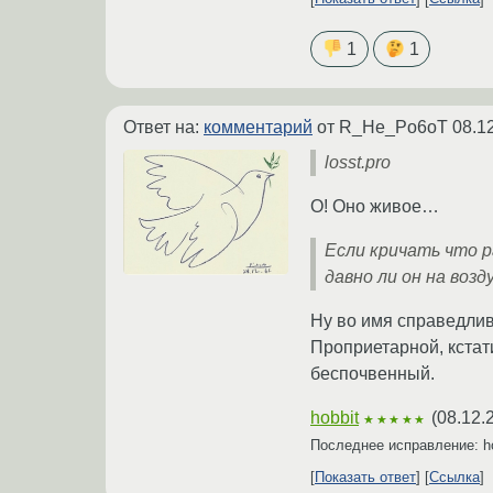
1
1
Ответ на:
комментарий
от R_He_Po6oT
08.1
losst.pro
О! Оно живое…
Если кричать что р
давно ли он на возд
Ну во имя справедлив
Проприетарной, кстати
беспочвенный.
hobbit
(
08.12.
★★★★★
Последнее исправление: h
Показать ответ
Ссылка