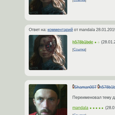
Ссылка
Ответ на:
комментарий
от mandala
28.01.201
h578b1bde
(
28.01.
★☆
Ссылка
Shaman007
h578b1
Переименовал тему д
mandala
(
28.0
★★★★★