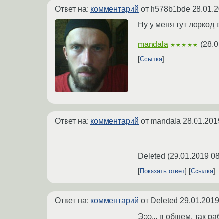
Ответ на:
комментарий
от h578b1bde
28.01.2
Ну у меня тут лоркод 
mandala
(
28.0
★★★★★
Ссылка
Ответ на:
комментарий
от mandala
28.01.201
Deleted
(
29.01.2019 08
Показать ответ
Ссылка
Ответ на:
комментарий
от Deleted
29.01.2019
Эээ... в общем, так ра