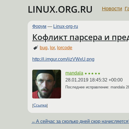
LINUX.ORG.RU
Новости
Г
Форум
—
Linux-org-ru
Кофликт парсера и пре
bug
,
lor
,
lorcode
http://i.imgur.com/jizVWxU.png
mandala
★★★★★
28.01.2019 18:45:32 +00:00
Последнее исправление: mandala
2
Ссылка
←
А сейчас за сколько дней скор начисляется