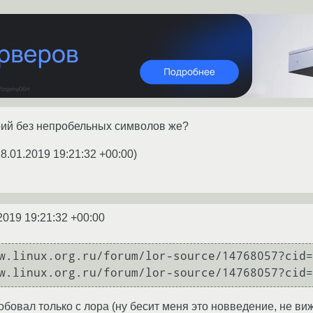
рий без непробельных символов же?
8.01.2019 19:21:32 +00:00
)
2019 19:21:32 +00:00
w.linux.org.ru/forum/lor-source/14768057?cid=
w.linux.org.ru/forum/lor-source/14768057?cid=
робовал только с лора (ну бесит меня это новведение, не виж