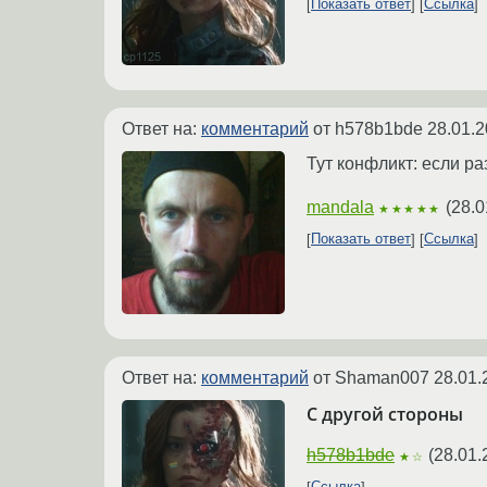
Показать ответ
Ссылка
Ответ на:
комментарий
от h578b1bde
28.01.2
Тут конфликт: если ра
mandala
(
28.0
★★★★★
Показать ответ
Ссылка
Ответ на:
комментарий
от Shaman007
28.01.
С другой стороны
h578b1bde
(
28.01.
★☆