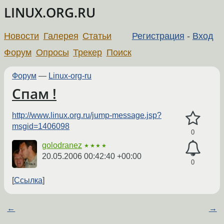
LINUX.ORG.RU
Новости
Галерея
Статьи
Регистрация
-
Вход
Форум
Опросы
Трекер
Поиск
Форум
—
Linux-org-ru
Спам !
http://www.linux.org.ru/jump-message.jsp?
msgid=1406098
0
golodranez
★★★★
20.05.2006 00:42:40 +00:00
0
Ссылка
←
→