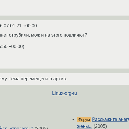
6 07:01:21 +00:00
инет отрубили, мож и на этого повлияют?
5:50 +00:00
)
ему. Тема перемещена в архив.
Linux-org-ru
Расскажите анег
Форум
жены...
(2005)
я, утро уже! :)
(2005)