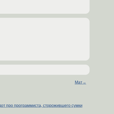
Мат
→
дот про программиста, сторожившего сумки