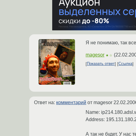
Я не понимаю, так все
magesor
(
22.02.20
★☆
Показать ответ
Ссылка
Ответ на:
комментарий
от magesor
22.02.200
Name: ip214.180.adsl.
Address: 195.131.180.
А так не будет. У нас