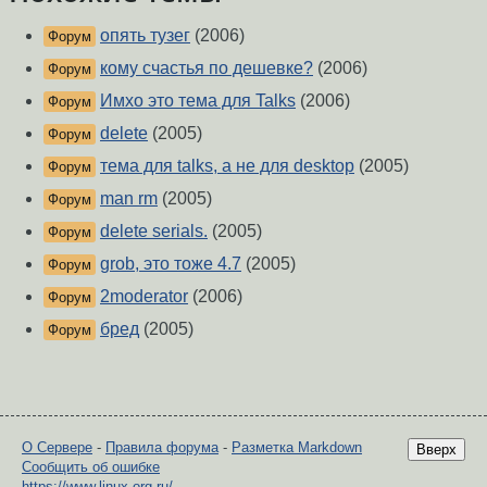
опять тузег
(2006)
Форум
кому счастья по дешевке?
(2006)
Форум
Имхо это тема для Talks
(2006)
Форум
delete
(2005)
Форум
тема для talks, а не для desktop
(2005)
Форум
man rm
(2005)
Форум
delete serials.
(2005)
Форум
grob, это тоже 4.7
(2005)
Форум
2moderator
(2006)
Форум
бред
(2005)
Форум
О Сервере
-
Правила форума
-
Разметка Markdown
Вверх
Сообщить об ошибке
https://www.linux.org.ru/