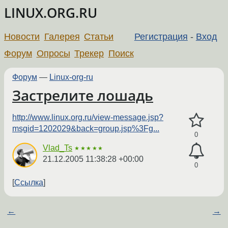
LINUX.ORG.RU
Новости
Галерея
Статьи
Регистрация
-
Вход
Форум
Опросы
Трекер
Поиск
Форум
—
Linux-org-ru
Застрелите лошадь
http://www.linux.org.ru/view-message.jsp?
msgid=1202029&back=group.jsp%3Fg...
0
Vlad_Ts
★★★★★
21.12.2005 11:38:28 +00:00
0
Ссылка
←
→