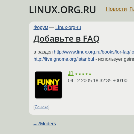
LINUX.ORG.RU
Новости
Г
Форум
—
Linux-org-ru
Добавьте в FAQ
в раздел
http://www.linux.org.ru/books/lor-faq
http://live.gnome.org/Istanbul
- использует gstr
JB
★★★★★
04.12.2005 18:32:35 +00:00
Ссылка
←
2Moders