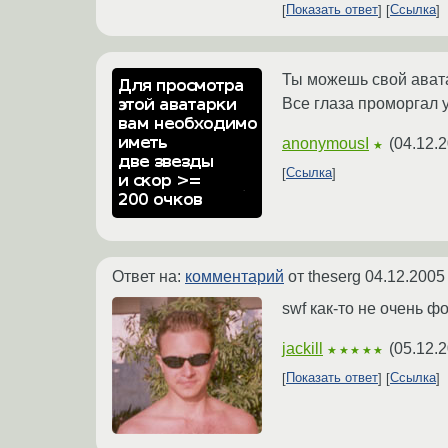
Показать ответ
Ссылка
Ты можешь свой ават
Все глаза проморгал 
anonymousI
(
04.12.2
★
Ссылка
Ответ на:
комментарий
от theserg
04.12.2005
swf как-то не очень ф
jackill
(
05.12.2
★★★★★
Показать ответ
Ссылка