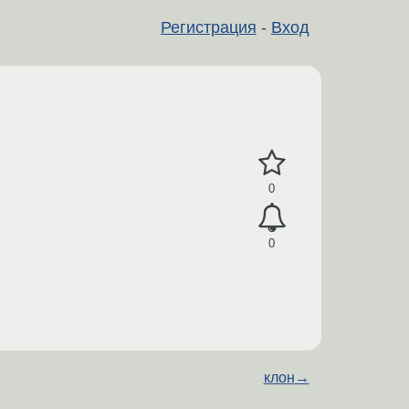
Регистрация
-
Вход
0
0
клон
→