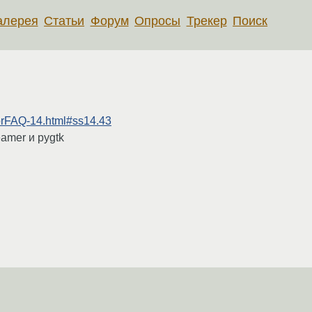
алерея
Статьи
Форум
Опросы
Трекер
Поиск
/lorFAQ-14.html#ss14.43
eamer и pygtk