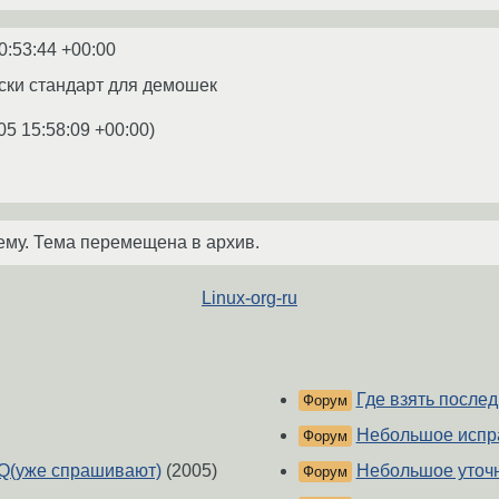
0:53:44 +00:00
ески стандарт для демошек
05 15:58:09 +00:00
)
ему. Тема перемещена в архив.
Linux-org-ru
Где взять после
Форум
Небольшое испр
Форум
Q(уже спрашивают)
(2005)
Небольшое уточ
Форум