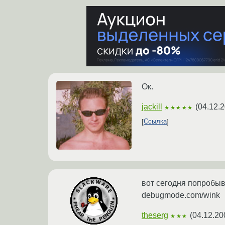
Ок.
jackill
(
04.12.2
★★★★★
Ссылка
вот сегодня попробыва
debugmode.com/wink
theserg
(
04.12.20
★★★