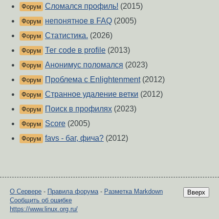
Сломался профиль!
(2015)
Форум
непонятное в FAQ
(2005)
Форум
Статистика.
(2026)
Форум
Тег code в profile
(2013)
Форум
Анонимус поломался
(2023)
Форум
Проблема с Enlightenment
(2012)
Форум
Странное удаление ветки
(2012)
Форум
Поиск в профилях
(2023)
Форум
Score
(2005)
Форум
favs - баг, фича?
(2012)
Форум
О Сервере
-
Правила форума
-
Разметка Markdown
Вверх
Сообщить об ошибке
https://www.linux.org.ru/