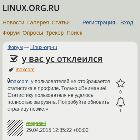
LINUX.ORG.RU
Новости
Галерея
Статьи
Регистрация
-
Вход
Форум
Опросы
Трекер
Поиск
Форум
—
Linux-org-ru
у вас ус отклеился
maxcom
maxcom
, у пользователей не отображается
статистика в профиле. Только «Внимание!
0
Статистику пользователя не удалось
полностью загрузить. Попробуйте обновить
страницу позже.»
1
msgascii
29.04.2015 12:35:22 +00:00