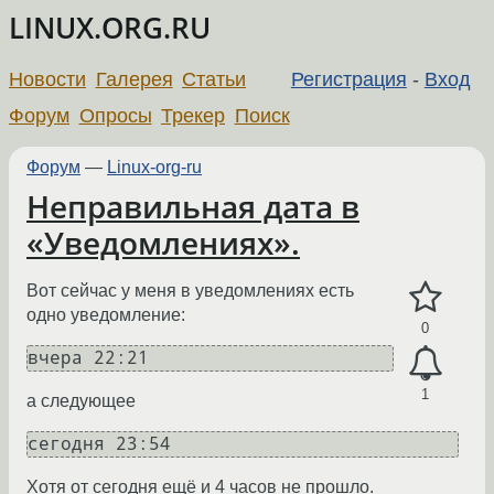
LINUX.ORG.RU
Новости
Галерея
Статьи
Регистрация
-
Вход
Форум
Опросы
Трекер
Поиск
Форум
—
Linux-org-ru
Неправильная дата в
«Уведомлениях».
Вот сейчас у меня в уведомлениях есть
одно уведомление:
0
вчера 22:21
1
а следующее
сегодня 23:54
Хотя от сегодня ещё и 4 часов не прошло.