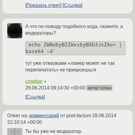
Показать ответ
Ссылка
А что по-поводу подобного кода, скажите, а
модераторы?
`echo ZWNobyBIZWxsbyBXb3JsZAo= | 
base64 -d`
тут уже отмазками «ламер может не так
перепечатать» не прикроешься
crowbar
★
29.06.2014 09:14:30 +00:00
автор топика
Ссылка
Ответ на:
комментарий
от post-factum
28.06.2014
22:10:14 +00:00
Ты бы уже не модератор.