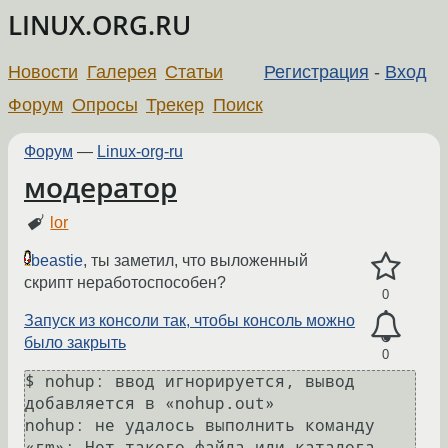
LINUX.ORG.RU
Новости
Галерея
Статьи
Регистрация
-
Вход
Форум
Опросы
Трекер
Поиск
Форум
—
Linux-org-ru
модератор
lor
beastie
, ты заметил, что выложенный
скрипт неработоспособен?
0
Запуск из консоли так, чтобы консоль можно
было закрыть
0
$ nohup: ввод игнорируется, вывод 
добавляется в «nohup.out»

nohup: не удалось выполнить команду 