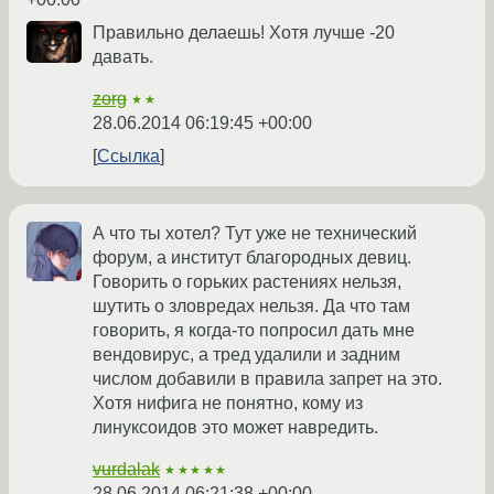
Правильно делаешь! Хотя лучше -20
давать.
zorg
★★
28.06.2014 06:19:45 +00:00
Ссылка
А что ты хотел? Тут уже не технический
форум, а институт благородных девиц.
Говорить о горьких растениях нельзя,
шутить о зловредах нельзя. Да что там
говорить, я когда-то попросил дать мне
вендовирус, а тред удалили и задним
числом добавили в правила запрет на это.
Хотя нифига не понятно, кому из
линуксоидов это может навредить.
vurdalak
★★★★★
28.06.2014 06:21:38 +00:00