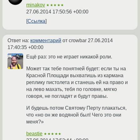
minakov
★★★★★
27.06.2014 17:50:56 +00:00
Ссылка
Ответ на:
комментарий
от crowbar
27.06.2014
17:40:35 +00:00
Ещё раз: это не играет никакой роли.
Может так тебе понятней будет: если ты на
Красной Площади выхватишь из кармана
реплику пистолета и станешь ей на право и
на лево махать, тебя по головке, мягко
говоря, не погладят и будут правы.
И будешь потом Святому Перту плакаться,
что «но он же водяной был! Чего это они
меня?»
beastie
★★★★★