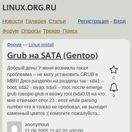
LINUX.ORG.RU
Новости
Галерея
Статьи
Регистрация
-
Вход
Форум
Опросы
Трекер
Поиск
Форум
—
Linux-install
Grub на SATA (Gentoo)
Добрый день! У меня возникла такая
проблемма -- не могу установить GRUB в
0
MBR! Диск разделён на разделы так : sda1 --
boot, sda2 - swap, sda3 -- root. после emerge
grub говорю grub и ввожу root (sda0,0) на что
0
мне отвечают error 23 : error while parsing
number что я только не пробовал, не выходит
каменный цветок :( помогите пожалуйста...
anonymous
21.06.2005 11:47:20 +00:00