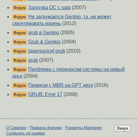
Загрузка ОС с sata
(2007)
Форум
Не загружается Gentoo, т.к. не может
Форум
смонтировать корень
(2012)
grub в Gentoo
(2005)
Форум
Grub & Gentoo
(2004)
Форум
[доигрался] grub
(2010)
Форум
grub
(2007)
Форум
Проблема с переносом системы на новый
Форум
диск
(2004)
Переезд с MBR на GPT диск
(2016)
Форум
GRUB: Error 17
(2008)
Форум
О Сервере
-
Правила форума
-
Разметка Markdown
Вверх
Сообщить об ошибке