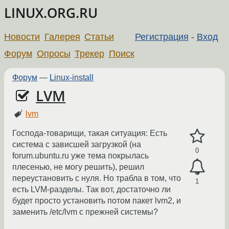
LINUX.ORG.RU
Новости
Галерея
Статьи
Регистрация
-
Вход
Форум
Опросы
Трекер
Поиск
Форум
—
Linux-install
LVM
lvm
Господа-товарищи, такая ситуация: Есть
система с зависшей загрузкой (на
0
forum.ubuntu.ru уже тема покрылась
плесенью, не могу решить), решил
переустановить с нуля. Но трабла в том, что
1
есть LVM-разделы. Так вот, достаточно ли
будет просто установить потом пакет lvm2, и
заменить /etc/lvm с прежней системы?