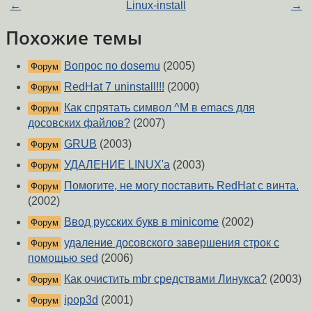
←
Linux-install
→
Похожие темы
Вопрос по dosemu
(2005)
Форум
RedHat 7 uninstall!!!
(2000)
Форум
Как спрятать символ ^M в emacs для
Форум
досовских файлов?
(2007)
GRUB
(2003)
Форум
УДАЛЕНИЕ LINUX'а
(2003)
Форум
Помогите, не могу поставить RedHat с винта.
Форум
(2002)
Ввод русских букв в minicome
(2002)
Форум
удаление досовского завершения строк с
Форум
помощью sed
(2006)
Как очистить mbr средствами Линукса?
(2003)
Форум
ipop3d
(2001)
Форум