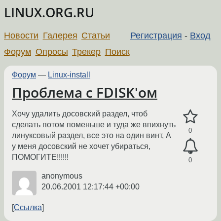
LINUX.ORG.RU
Новости
Галерея
Статьи
Регистрация
-
Вход
Форум
Опросы
Трекер
Поиск
Форум
—
Linux-install
Проблема с FDISK'ом
Хочу удалить досовский раздел, чтоб
сделать потом поменьше и туда же впихнуть
0
линуксовый раздел, все это на один винт, А
у меня досовский не хочет убираться,
ПОМОГИТЕ!!!!!!
0
anonymous
20.06.2001 12:17:44 +00:00
Ссылка