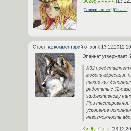
O02eg
(
13.12.
★★★★★
Показать ответ
Ссылка
Ответ на:
комментарий
от xorik
13.12.2012 10
Опеннет утверждает 
X32 представляет с
модель адресации 
такие как дополнит
работать с 32-раз
эффективному напо
При тестировании в
ускорение исполнен
невозможность адре
Kindly_Cat
(
13.12.20
☆