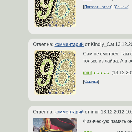
Показать ответ
Ссылка
Ответ на:
комментарий
от Kindly_Cat
13.12.2
Сам не смотрел. Там е
только из лайва. А в
imul
(
13.12.20
★★★★★
Ссылка
Ответ на:
комментарий
от imul
13.12.2012 10
Физическую память он