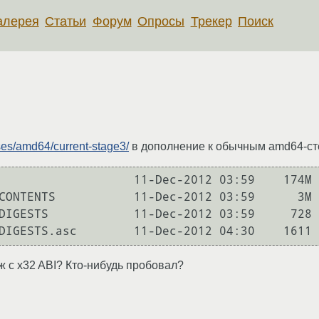
алерея
Статьи
Форум
Опросы
Трекер
Поиск
eases/amd64/current-stage3/
в дополнение к обычным amd64-сте
                   11-Dec-2012 03:59    174M

CONTENTS           11-Dec-2012 03:59      3M

DIGESTS            11-Dec-2012 03:59     728

ж с x32 ABI? Кто-нибудь пробовал?