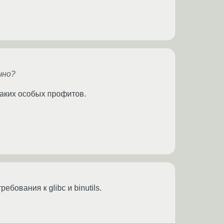
чно?
икаких особых профитов.
бования к glibc и binutils.