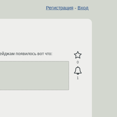
Регистрация
-
Вход
йджам появилось вот что:
0
1