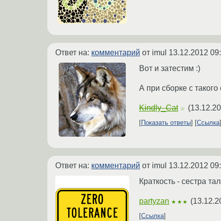
Ответ на:
комментарий
от imul
13.12.2012 09
Вот и затестим :)
А при сборке с такого
Kindly_Cat
(
13.12.20
☆
Показать ответы
Ссылка
Ответ на:
комментарий
от imul
13.12.2012 09
Краткость - сестра тал
partyzan
(
13.12.2
★★★
Ссылка