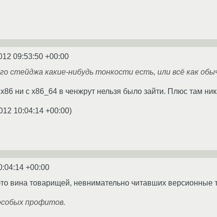
012 09:53:50 +00:00
ого стейджа какие-нибудь тонкости есть, или всё как обы
с х86 ни с х86_64 в ченжрут нельзя было зайти. Плюс там н
012 10:04:14 +00:00
)
0:04:14 +00:00
это вина товарищей, невнимательно читавших версионные тре
особых профитов.