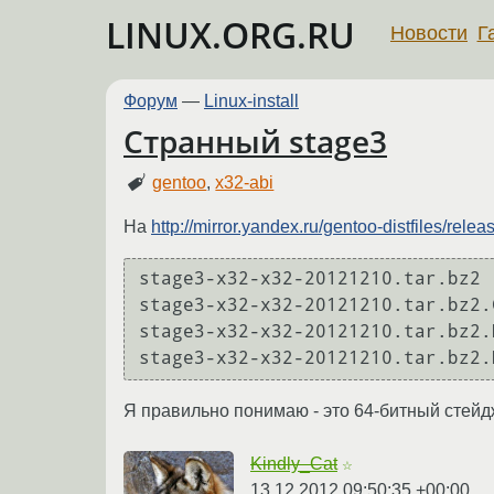
LINUX.ORG.RU
Новости
Г
Форум
—
Linux-install
Странный stage3
gentoo
,
x32-abi
На
http://mirror.yandex.ru/gentoo-distfiles/rel
stage3-x32-x32-20121210.tar.bz2 
stage3-x32-x32-20121210.tar.bz2.
stage3-x32-x32-20121210.tar.bz2.
Я правильно понимаю - это 64-битный стейд
Kindly_Cat
☆
13.12.2012 09:50:35 +00:00