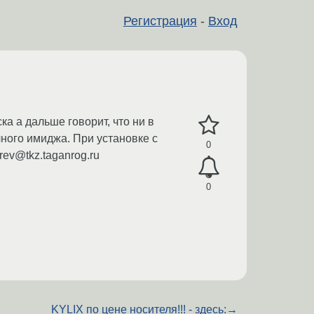
Регистрация
-
Вход
ка а дальше говорит, что ни в
чного имиджа. При установке с
0
rev@tkz.taganrog.ru
0
KYLIX по цене носителя!!! - здесь:
→