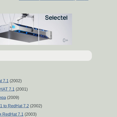
t 7.1
(2002)
HAT 7.1
(2001)
ера
(2009)
1 to RedHat 7.2
(2002)
и RedHat 7.1
(2003)