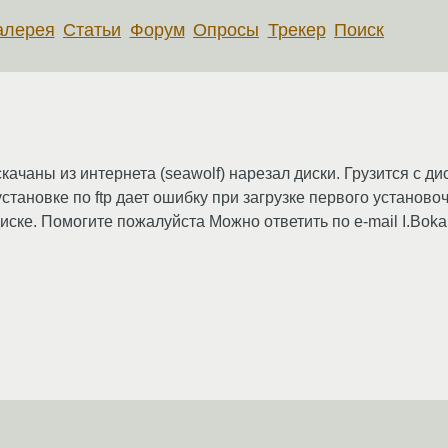
алерея
Статьи
Форум
Опросы
Трекер
Поиск
ачаны из интернета (seawolf) нарезал диски. Грузится с дис
становке по ftp дает ошибку при загрузке первого установо
иске. Помогите пожалуйста Можно ответить по e-mail I.Boka