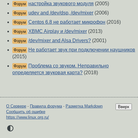
настройка звукового модуля
(2005)
Форум
udev and /dev/dsp, /dev/mixer
(2006)
Форум
Centos 6.8 не работает микрофон
(2016)
Форум
XBMC Airplay и /dev/mixer
(2013)
Форум
/dev/mixer and Alsa Drivers?
(2001)
Форум
Не работает звук при подключении наушников
Форум
(2015)
Проблема со звуком. Неправильно
Форум
определяется звуковая карта?
(2018)
О Сервере
-
Правила форума
-
Разметка Markdown
Вверх
Сообщить об ошибке
https://www.linux.org.ru/