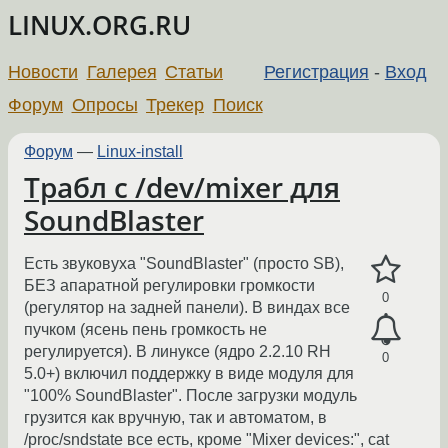
LINUX.ORG.RU
Новости
Галерея
Статьи
Регистрация
-
Вход
Форум
Опросы
Трекер
Поиск
Форум
—
Linux-install
Трабл с /dev/mixer для
SoundBlaster
Есть звуковуха "SoundBlaster" (просто SB),
БЕЗ апаратной регулировки громкости
0
(регулятор на задней панели). В виндах все
пучком (ясень пень громкость не
регулируется). В линуксе (ядро 2.2.10 RH
0
5.0+) включил поддержку в виде модуля для
"100% SoundBlaster". После загрузки модуль
грузится как вручную, так и автоматом, в
/proc/sndstate все есть, кроме "Mixer devices:", cat