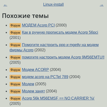
←
Linux-install
→
Похожие темы
МОДЕМ Acorp PCI
(2000)
Форум
Как в ручную прописать модем Acorp 56pci
Форум
(2001)
Помогите настроить ppp и mgetty на модем
Форум
фирмы Acorp
(2002)
помогите настроить модем Acorp 9M56EMTU!!
Форум
(2005)
Модем ACORP
(2004)
Форум
модем acorp на PCTel 789
(2004)
Форум
Модем
(2005)
Форум
Модем занят
(2004)
Форум
Acorp 56k M56EMSF == NO CARRIER %(
Форум
(2005)