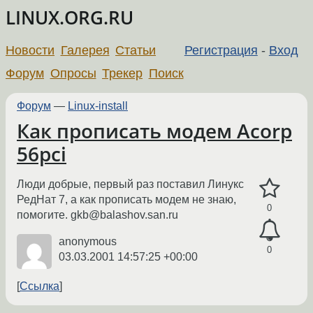
LINUX.ORG.RU
Новости
Галерея
Статьи
Регистрация
-
Вход
Форум
Опросы
Трекер
Поиск
Форум
—
Linux-install
Как прописать модем Acorp
56pci
Люди добрые, первый раз поставил Линукс
РедНат 7, а как прописать модем не знаю,
0
помогите. gkb@balashov.san.ru
anonymous
0
03.03.2001 14:57:25 +00:00
Ссылка