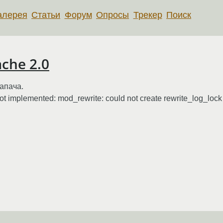
алерея
Статьи
Форум
Опросы
Трекер
Поиск
che 2.0
 апача.
not implemented: mod_rewrite: could not create rewrite_log_lock