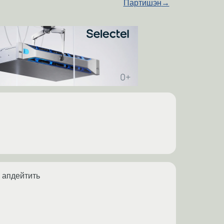
Партишэн
→
а апдейтить