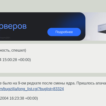
ность, спешил)
4 15:00:28 +00:00
)
кое было на 9-ом редхате после смены ядра. Пришлось апач
com/bugzilla/long_list.cgi?buglist=83324
.2004 16:23:38 +00:00
)