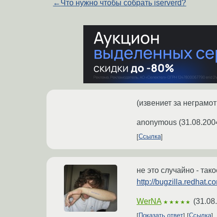
←
Что нужно чтобы собрать iserverd?
(извениет за неграмот
anonymous
(
31.08.200
Ссылка
не это случайно - та
http://bugzilla.redhat.
WerNA
(
31.08
★★★★★
Показать ответ
Ссылка