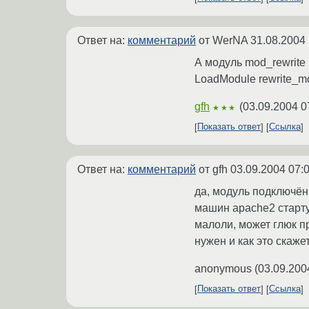
Ответ на:
комментарий
от WerNA
31.08.2004 
А модуль mod_rewrite
LoadModule rewrite_mo
gfh
(
03.09.2004 0
★★★
Показать ответ
Ссылка
Ответ на:
комментарий
от gfh
03.09.2004 07:
да, модуль подключён
машин apache2 старту
малоли, может глюк пр
нужен и как это скаже
anonymous
(
03.09.200
Показать ответ
Ссылка