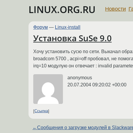
LINUX.ORG.RU
Новости
Г
Форум
—
Linux-install
Установка SuSe 9.0
Хочу установить сусю по сети. Выкачал образ
broadcom 5700 , acpi=off пробовал, не помог
irq=10 модулую он отвечает : invalid parame
anonymous
20.07.2004 09:20:02 +00:00
Ссылка
←
Сообщения о загрузке модулей в Slackwar