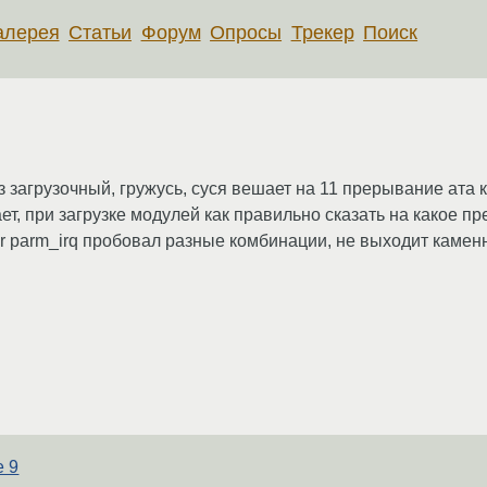
алерея
Статьи
Форум
Опросы
Трекер
Поиск
 загрузочный, гружусь, суся вешает на 11 прерывание ата ко
ает, при загрузке модулей как правильно сказать на какое 
ter parm_irq пробовал разные комбинации, не выходит каменн
e 9