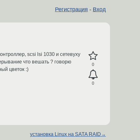
Регистрация
-
Вход
нтроллер, scsi lsi 1030 и сетевуху
прерывание что вешать ? говорю
0
ый цветок :)
0
установка Linux на SATA RAID
→