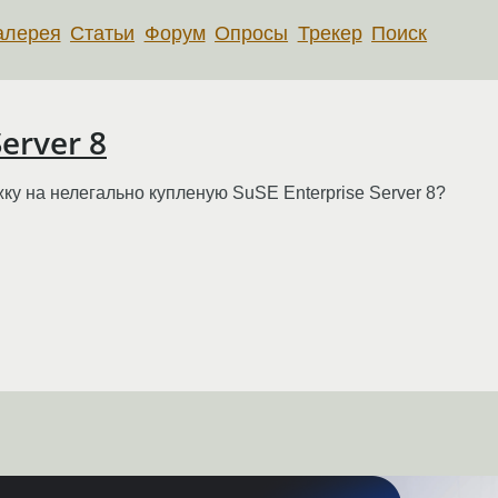
алерея
Статьи
Форум
Опросы
Трекер
Поиск
erver 8
жку на нелегально купленую SuSE Enterprise Server 8?