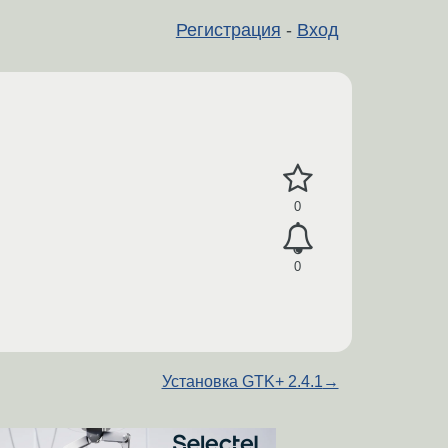
Регистрация
-
Вход
0
0
Установка GTK+ 2.4.1
→