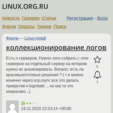
LINUX.ORG.RU
Новости
Галерея
Статьи
Регистрация
-
Вход
Форум
Опросы
Трекер
Поиск
Форум
—
Linux-install
коллекционирование логов
Есть n серверов. Нужно логи собрать с этих
серверов на отдельный сервер на котором
0
нужно их анализировать. Вопрос: есть ли
красивые/готовые решения ? ( т е можно
конечно через scp,rsync все это делать
1
прикрутив к logrotate ... но как то это
некрасиво ..).
SI
★★☆☆
24.11.2010 22:53:14 +00:00