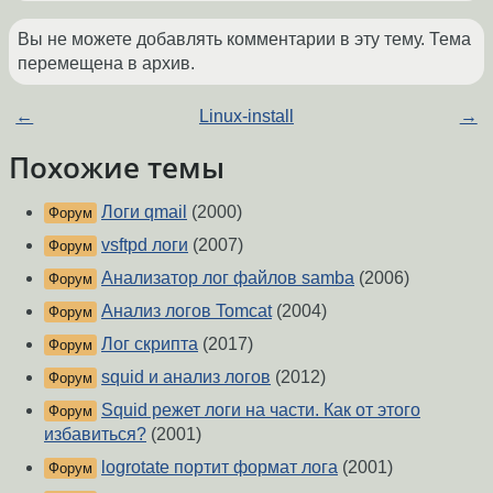
Вы не можете добавлять комментарии в эту тему. Тема
перемещена в архив.
←
Linux-install
→
Похожие темы
Логи qmail
(2000)
Форум
vsftpd логи
(2007)
Форум
Анализатор лог файлов samba
(2006)
Форум
Анализ логов Tomcat
(2004)
Форум
Лог скрипта
(2017)
Форум
squid и анализ логов
(2012)
Форум
Squid режет логи на части. Как от этого
Форум
избавиться?
(2001)
logrotate портит формат лога
(2001)
Форум