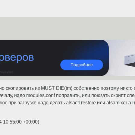
о скопировать из MUST DIE(tm) собственно поэтому никто с
ачалу, надо modules.conf поправить, или поюзать скрипт с
люс при загрузке надо делать alsactl restore или alsamixer а
4 10:55:00 +00:00
)