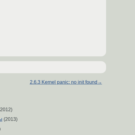
2.6.3 Kernel panic: no init found
→
2012)
ы
(2013)
)