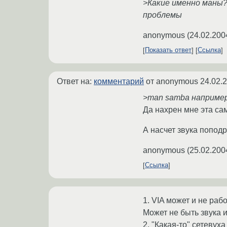
>Какие именно маны?
проблемы
anonymous
(
24.02.200
Показать ответ
Ссылка
Ответ на:
комментарий
от anonymous
24.02.
>man samba например
Да нахрен мне эта сам
А насчет звука попод
anonymous
(
25.02.200
Ссылка
1. VIA может и не раб
Может не быть звука и
2. "Какая-то" сетевуха