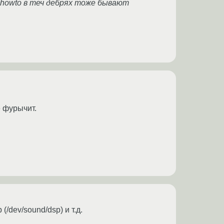
l-howto в теч дебрях тоже бывают
е фурычит.
/dev/sound/dsp) и т.д.