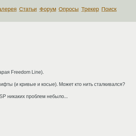
алерея
Статьи
Форум
Опросы
Трекер
Поиск
арая Freedom Line).
ифты (и кривые и косые). Может кто нить сталкивался?
ASP никаких проблем небыло...