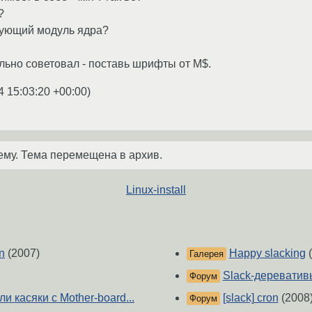
?
вующий модуль ядра?
льно советовал - поставь шрифты от M$.
4 15:03:20 +00:00
)
ему. Тема перемещена в архив.
Linux-install
n
(2007)
Happy slacking
(
Галерея
Slack-дереватив
Форум
 касяки с Mother-board...
[slack] cron
(2008
Форум