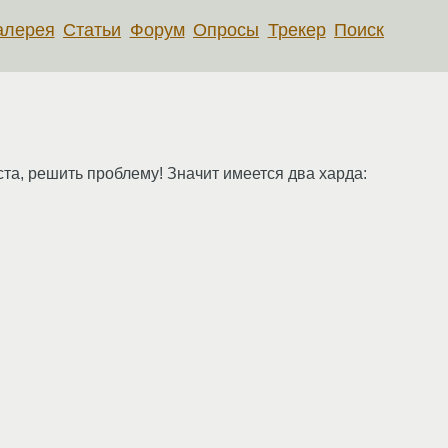
алерея
Статьи
Форум
Опросы
Трекер
Поиск
та, решить проблему! Значит имеется два харда: