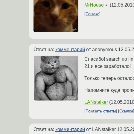
MrHouse
(
12.05.201
★
Ссылка
Ответ на:
комментарий
от anonymous
12.05.
Спасибо! search по li
21 и все заработало!
Только теперь остало
Напомните куда проп
LANstalker
(
12.05.2010
Показать ответы
Ссылка
Ответ на:
комментарий
от LANstalker
12.05.2