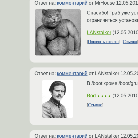
Ответ на:
комментарий
от MrHouse
12.05.201
Спасибо! Граб уже ус
ограничиться установк
LANstalker
(
12.05.2010
Показать ответы
Ссылка
Ответ на:
комментарий
от LANstalker
12.05.2
В /boot кроме /boot/g
Bod
(
12.05.2010
★★★★
Ссылка
Ответ на:
комментарий
от LANstalker
12.05.2