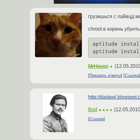
грузишься с лайвцд м
chroot в корень убунт
aptitude instal
aptitude instal
MrHouse
(
12.05.201
★
Показать ответы
Ссылка
http://dasteel.blogspo
Bod
(
12.05.2010
★★★★
Ссылка