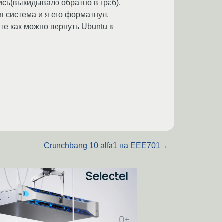
лись(выкидывало обратно в граб).
я система и я его форматнул.
те как можно вернуть Ubuntu в
Crunchbang 10 alfa1 на EEE701
→