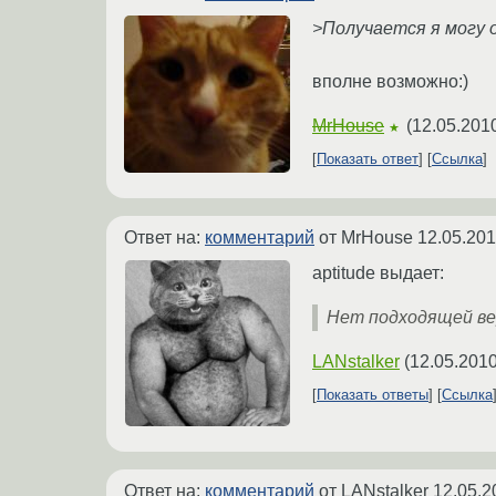
>Получается я могу о
вполне возможно:)
MrHouse
(
12.05.201
★
Показать ответ
Ссылка
Ответ на:
комментарий
от MrHouse
12.05.201
aptitude выдает:
Нет подходящей верс
LANstalker
(
12.05.2010
Показать ответы
Ссылка
Ответ на:
комментарий
от LANstalker
12.05.2