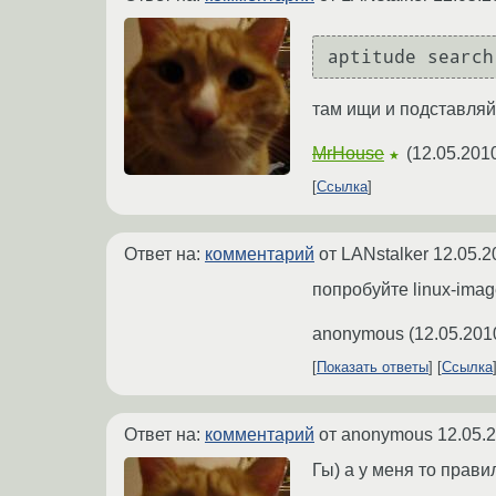
aptitude search
там ищи и подставляй
MrHouse
(
12.05.201
★
Ссылка
Ответ на:
комментарий
от LANstalker
12.05.2
попробуйте linux-imag
anonymous
(
12.05.201
Показать ответы
Ссылка
Ответ на:
комментарий
от anonymous
12.05.
Гы) а у меня то прав