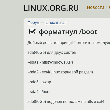
LINUX.ORG.RU
Новости
Г
Форум
—
Linux-install
форматнул /boot
Добрый день, товарищи! Помогите, пожалуйс
sda(40Gb) для двух систем
--sda1 - ntfs(Windows XP)
--sda2 - ext4(Linux корневой раздел)
--sda3 - swap
--sda4 - /boot
sdb(80Gb) поделен по-полам на ntfs и ext4