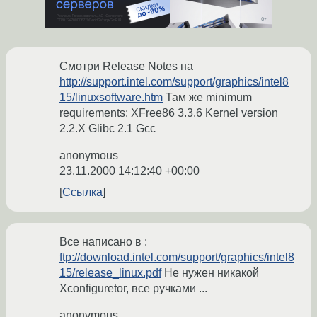
Смотри Release Notes на
http://support.intel.com/support/graphics/intel8
15/linuxsoftware.htm
Там же minimum
requirements: XFree86 3.3.6 Kernel version
2.2.X Glibc 2.1 Gcc
anonymous
23.11.2000 14:12:40 +00:00
Ссылка
Все написано в :
ftp://download.intel.com/support/graphics/intel8
15/release_linux.pdf
Не нужен никакой
Xconfiguretor, все ручками ...
anonymous