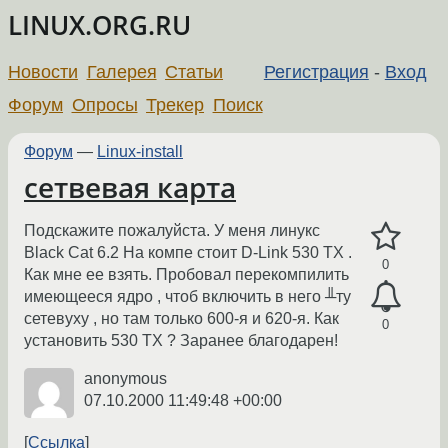
LINUX.ORG.RU
Новости
Галерея
Статьи
Регистрация
-
Вход
Форум
Опросы
Трекер
Поиск
Форум
—
Linux-install
сетвевая карта
Подскажите пожалуйста. У меня линукс
Black Cat 6.2 На компе стоит D-Link 530 TX .
0
Как мне ее взять. Пробовал перекомпилить
имеющееся ядро , чтоб включить в него ╨ту
сетевуху , но там только 600-я и 620-я. Как
0
установить 530 TX ? Заранее благодарен!
anonymous
07.10.2000 11:49:48 +00:00
Ссылка