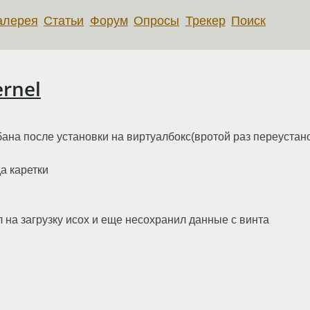
алерея
Статьи
Форум
Опросы
Трекер
Поиск
ernel
ана после установки на виртуалбокс(вротой раз переустано
а каретки
л на загрузку исох и еще несохранил данные с винта