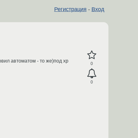
Регистрация
-
Вход
вил автоматом - то же)под хр
0
0