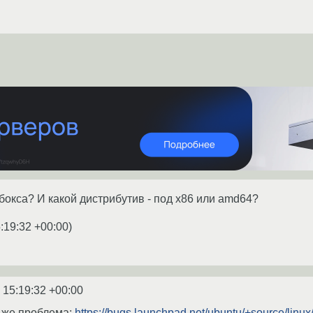
бокса? И какой дистрибутив - под x86 или amd64?
:19:32 +00:00
)
 15:19:32 +00:00
 же проблема:
https://bugs.launchpad.net/ubuntu/+source/linu