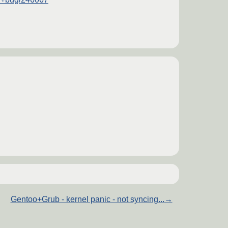
Gentoo+Grub - kernel panic - not syncing...
→