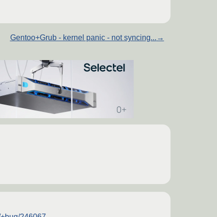
Gentoo+Grub - kernel panic - not syncing...
→
x/+bug/246067