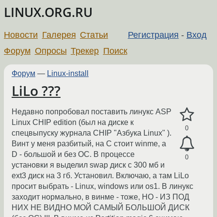
LINUX.ORG.RU
Новости
Галерея
Статьи
Регистрация
-
Вход
Форум
Опросы
Трекер
Поиск
Форум
—
Linux-install
LiLo ???
Недавно попробовал поставить линукс ASP
Linux CHIP edition (был на диске к
0
спецвыпуску журнала CHIP "Азбука Linux" ).
Винт у меня разбитый, на С стоит winme, а
D - большой и без ОС. В процессе
0
установки я выделил swap диск с 300 мб и
ext3 диск на 3 гб. Установил. Включаю, а там LiLo
просит выбрать - Linux, windows или os1. В линукс
заходит нормально, в винме - тоже, НО - ИЗ ПОД
НИХ НЕ ВИДНО МОЙ САМЫЙ БОЛЬШОЙ ДИСК