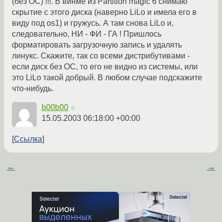
(без ОС) !!!. В винме из Partition magic 6 снимаю
скрытие с этого диска (наверно LiLo и имела его в
виду под os1) и гружусь. А там снова LiLo и,
следовательно, НИ - ФИ - ГА ! Пришлось
форматировать загрузочную запись и удалять
линукс. Скажите, так со всеми дистрибутивами -
если диск без ОС, то его не видно из системы, или
это LiLo такой добрый. В любом случае подскажите
что-нибудь.
b00b00
☆
15.05.2003 06:18:00 +00:00
Ссылка
←
→