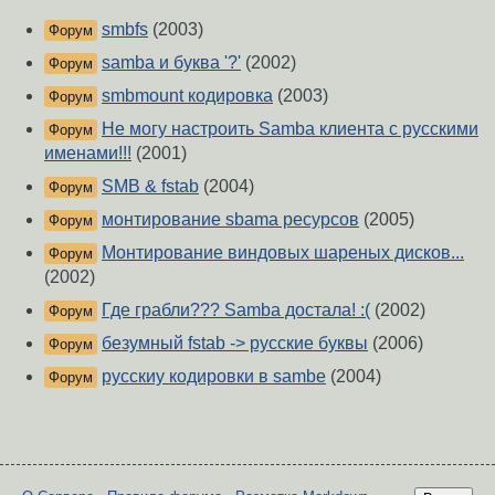
smbfs
(2003)
Форум
samba и буква '?'
(2002)
Форум
smbmount кодировка
(2003)
Форум
Не могу настроить Samba клиента с русскими
Форум
именами!!!
(2001)
SMB & fstab
(2004)
Форум
монтирование sbama ресурсов
(2005)
Форум
Монтирование виндовых шареных дисков...
Форум
(2002)
Где грабли??? Samba достала! :(
(2002)
Форум
безумный fstab -> русские буквы
(2006)
Форум
русскиу кодировки в sambe
(2004)
Форум