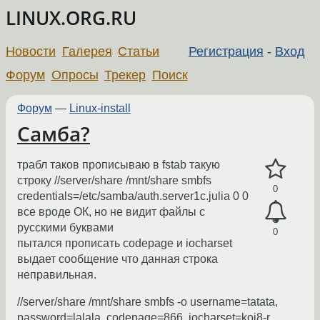
LINUX.ORG.RU
Новости
Галерея
Статьи
Регистрация
-
Вход
Форум
Опросы
Трекер
Поиск
Форум
—
Linux-install
Самба?
трабл таков прописываю в fstab такую
строку //server/share /mnt/share smbfs
0
credentials=/etc/samba/auth.server1c.julia 0 0
все вроде ОК, но не видит файлы с
русскими буквами
0
пытался прописать codepage и iocharset
выдает сообщение что данная строка
неправильная.
//server/share /mnt/share smbfs -o username=tatata,
password=lalala, codepage=866, iocharset=koi8-r