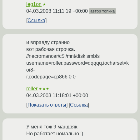
leg1on
★
04.03.2003 11:11:19 +00:00
автор топика
Ссылка
и вправду странно
вот рабочая строчка.
//necromancer/c$ /mnt/disk smbfs
username=roller,password=qqqqq,iocharset=k
oi8-
r,codepage=cp866 0 0
roller
★★★
04.03.2003 11:18:01 +00:00
Показать ответы
Ссылка
У меня тож 9 мандряк.
Но работает номально :)