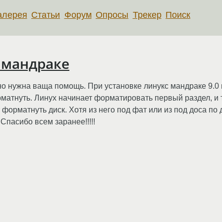
алерея
Статьи
Форум
Опросы
Трекер
Поиск
 мандраке
о нужна ваща помощь. При установке линукс мандраке 9.0 в
атнуть. Линух начинает форматировать первый раздел, и т
форматнуть диск. Хотя из него под фат или из под доса по 
 Спасибо всем заранее!!!!!