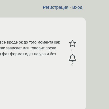
Регистрация
-
Вход
се вроде ок до того момента как
ак зависает или говорит после
0
д фат формат идет на ура и без
0