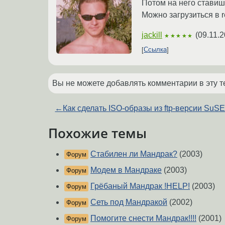
Потом на него ставиш
Можно загрузиться в r
jackill
(
09.11.2
★★★★★
Ссылка
Вы не можете добавлять комментарии в эту т
←
Как сделать ISO-образы из ftp-версии SuS
Похожие темы
Стабилен ли Мандрак?
(2003)
Форум
Модем в Мандраке
(2003)
Форум
Грёбаный Мандрак !HELP!
(2003)
Форум
Сеть под Мандракой
(2002)
Форум
Помогите снести Мандрак!!!!
(2001)
Форум