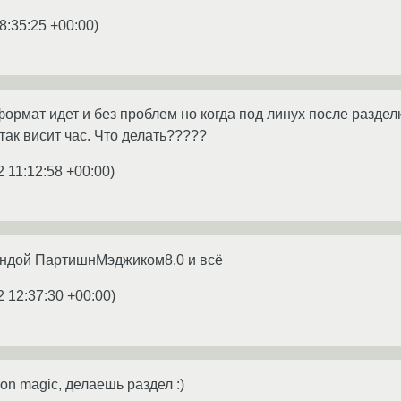
8:35:25 +00:00
)
формат идет и без проблем но когда под линух после разде
так висит час. Что делать?????
2 11:12:58 +00:00
)
ндой ПартишнМэджиком8.0 и всё
2 12:37:30 +00:00
)
ion magic, делаешь раздел :)