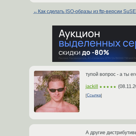
←
Как сделать ISO-образы из ftp-версии SuS
тупой вопрос - а ты е
jackill
(
08.11.2
★★★★★
Ссылка
А другие дистрибутив