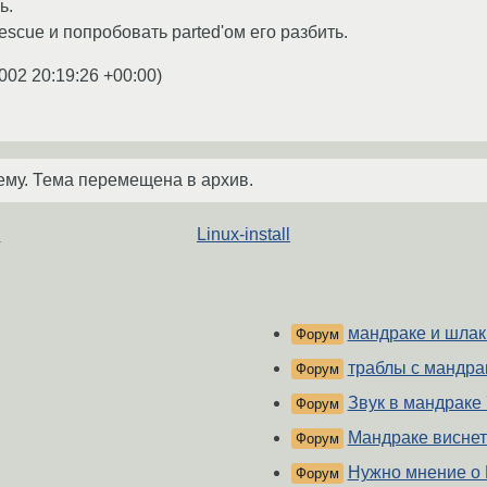
ь.
escue и попробовать parted'ом его разбить.
002 20:19:26 +00:00
)
ему. Тема перемещена в архив.
E
Linux-install
мандраке и шла
Форум
траблы с мандра
Форум
Звук в мандраке 
Форум
Мандраке виснет 
Форум
Нужно мнение о 
Форум