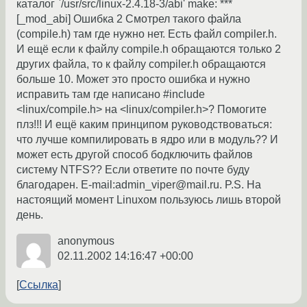
каталог `/usr/src/linux-2.4.18-3/abi' make: ***
[_mod_abi] Ошибка 2 Смотрел такого файла
(compile.h) там где нужно нет. Есть файл compiler.h.
И ещё если к файлу compile.h обращаются только 2
других файла, то к файлу compiler.h обращаются
больше 10. Может это просто ошибка и нужно
исправить там где написано #include
<linux/compile.h> на <linux/compiler.h>? Помогите
плз!!! И ещё каким принципом руководствоваться:
что лучше компилировать в ядро или в модуль?? И
может есть другой способ бодключить файлов
систему NTFS?? Если ответите по почте буду
благодарен. E-mail:admin_viper@mail.ru. P.S. На
настоящий момент Linuxом пользуюсь лишь второй
день.
anonymous
02.11.2002 14:16:47 +00:00
Ссылка