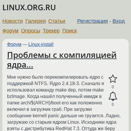
LINUX.ORG.RU
Новости
Галерея
Статьи
Регистрация
-
Вход
Форум
Опросы
Трекер
Поиск
Форум
—
Linux-install
Проблемы с компиляцией
ядра...
Мне нужно было перекомпилировать ядро с
поддержкой NTFS. Ядро 2.4.18-3. Сначало я
0
использовал команду make dep, потом make
bzImage. Когда нашёл полученный имидж в
папке arch/$(ARCH)/boot его как положенно
0
включил в загрузчик граб. При загрузки
сообщение kernell panic дальше не грузится. Ладно,
загружаю со старым ядром Linux. Исходники ядра
взяты с дистрибутива RedHat 7.3. Оттуда же беру