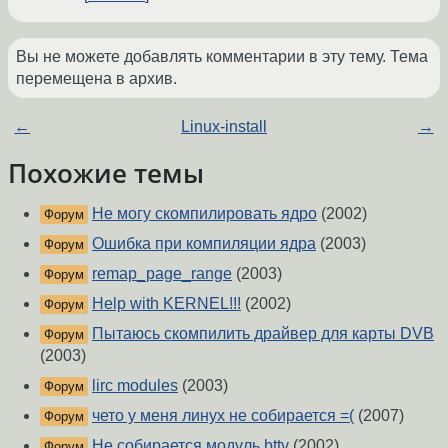
Вы не можете добавлять комментарии в эту тему. Тема
перемещена в архив.
←
Linux-install
→
Похожие темы
Не могу скомпилировать ядро
(2002)
Форум
Ошибка при компиляции ядра
(2003)
Форум
remap_page_range
(2003)
Форум
Help with KERNEL!!!
(2002)
Форум
Пытаюсь скомпилить драйвер для карты DVB
Форум
(2003)
lirc modules
(2003)
Форум
чето у меня линух не собирается =(
(2007)
Форум
Не собирается модуль bttv
(2002)
Форум