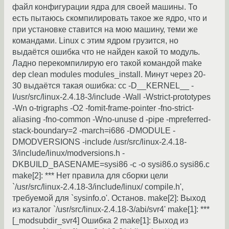
файл конфигурации ядра для своей машины. То
есть пытаюсь скомпилировать такое же ядро, что и
при установке ставится на мою машину, теми же
командами. Linux с этим ядром грузится, но
выдаётся ошибка что не найден какой то модуль.
Ладно перекомпилирую его такой командой make
dep clean modules modules_install. Минут через 20-
30 выдаётся такая ошибка: cc -D__KERNEL__ -
I/usr/src/linux-2.4.18-3/include -Wall -Wstrict-prototypes
-Wn o-trigraphs -O2 -fomit-frame-pointer -fno-strict-
aliasing -fno-common -Wno-unuse d -pipe -mpreferred-
stack-boundary=2 -march=i686 -DMODULE -
DMODVERSIONS -include /usr/src/linux-2.4.18-
3/include/linux/modversions.h -
DKBUILD_BASENAME=sysi86 -c -o sysi86.o sysi86.c
make[2]: *** Нет правила для сборки цели
`/usr/src/linux-2.4.18-3/include/linux/ compile.h',
требуемой для `sysinfo.o'. Останов. make[2]: Выход
из каталог `/usr/src/linux-2.4.18-3/abi/svr4' make[1]: ***
[_modsubdir_svr4] Ошибка 2 make[1]: Выход из