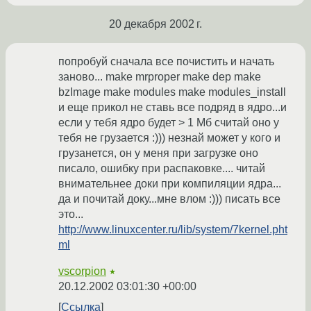
20 декабря 2002 г.
попробуй сначала все почистить и начать
заново... make mrproper make dep make
bzImage make modules make modules_install
и еще прикол не ставь все подряд в ядро...и
если у тебя ядро будет > 1 Мб считай оно у
тебя не грузается :))) незнай может у кого и
грузанется, он у меня при загрузке оно
писало, ошибку при распаковке.... читай
внимательнее доки при компиляции ядра...
да и почитай доку...мне влом :))) писать все
это...
http://www.linuxcenter.ru/lib/system/7kernel.pht
ml
vscorpion
★
20.12.2002 03:01:30 +00:00
Ссылка