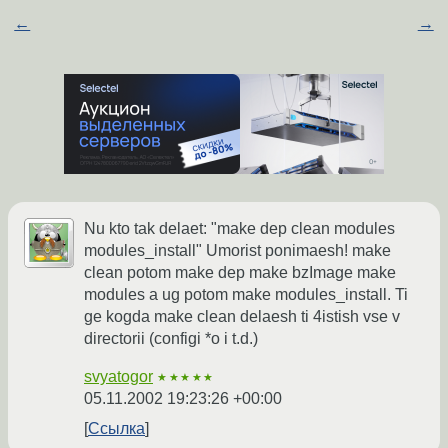
←
→
Nu kto tak delaet: "make dep clean modules
modules_install" Umorist ponimaesh! make
clean potom make dep make bzImage make
modules a ug potom make modules_install. Ti
ge kogda make clean delaesh ti 4istish vse v
directorii (configi *o i t.d.)
svyatogor
★★★★★
05.11.2002 19:23:26 +00:00
Ссылка