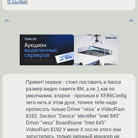
Ссылка
←
→
Привет! первое - стоит поставить в биосе
размер видео памяти 8М, а не 1 как по
умолчанию. второе - пропиши в XF86Config
чего нить в этом духе, точнее тебе надо
прописать только Driver "vesa" и VideoRam
8192. Section "Device" Identifier "Intel 845"
Driver "vesa" BoardName "Intel 845"
VideoRam 8192 У меня X после этого они
запустились, только оконный манагер не