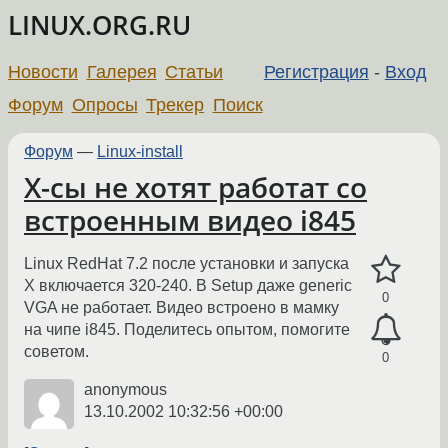
LINUX.ORG.RU
Новости
Галерея
Статьи
Регистрация
-
Вход
Форум
Опросы
Трекер
Поиск
Форум
—
Linux-install
X-сы не хотят работат со
встроенным видео i845
Linux RedHat 7.2 после установки и запуска
Х включается 320-240. В Setup даже generic
0
VGA не работает. Видео встроено в мамку
на чипе i845. Поделитесь опытом, помогите
советом.
0
anonymous
13.10.2002 10:32:56 +00:00