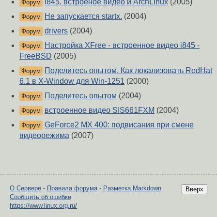
I845, встроеное видео и ArchLinux
(2005)
Форум
Не запускается startx.
(2004)
Форум
drivers
(2004)
Форум
Настройка XFree - встроенное видео i845 -
Форум
FreeBSD
(2005)
Поделитесь опытом. Как локализовать RedHat
Форум
6.1 в X-Window для Win-1251
(2000)
Поделитесь опытом
(2004)
Форум
встроенное видео SIS661FXM
(2004)
Форум
GeForce2 MX 400: подвисания при смене
Форум
видеорежима
(2007)
О Сервере
-
Правила форума
-
Разметка Markdown
Вверх
Сообщить об ошибке
https://www.linux.org.ru/