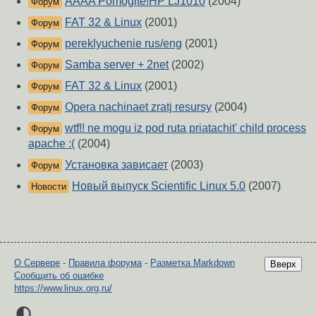
AAAA Pomogite!HP LJ1010
(2004)
Форум
FAT 32 & Linux
(2001)
Форум
pereklyuchenie rus/eng
(2001)
Форум
Samba server + 2net
(2002)
Форум
FAT 32 & Linux
(2001)
Форум
Opera nachinaet zratj resursy
(2004)
Форум
wtf!! ne mogu iz pod ruta priatachit' child process
Форум
apache :(
(2004)
Установка зависает
(2003)
Форум
Новый выпуск Scientific Linux 5.0
(2007)
Новости
О Сервере
-
Правила форума
-
Разметка Markdown
Вверх
Сообщить об ошибке
https://www.linux.org.ru/