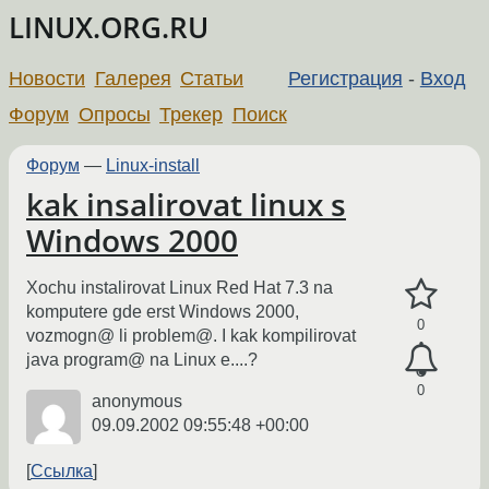
LINUX.ORG.RU
Новости
Галерея
Статьи
Регистрация
-
Вход
Форум
Опросы
Трекер
Поиск
Форум
—
Linux-install
kak insalirovat linux s
Windows 2000
Xochu instalirovat Linux Red Hat 7.3 na
komputere gde erst Windows 2000,
0
vozmogn@ li problem@. I kak kompilirovat
java program@ na Linux e....?
0
anonymous
09.09.2002 09:55:48 +00:00
Ссылка