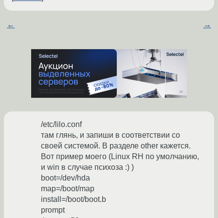
←
→
/etc/lilo.conf
там глянь, и запиши в соответствии со
своей системой. В разделе other кажется.
Вот пример моего (Linux RH по умолчанию,
и win в случае психоза :) )
boot=/dev/hda
map=/boot/map
install=/boot/boot.b
prompt