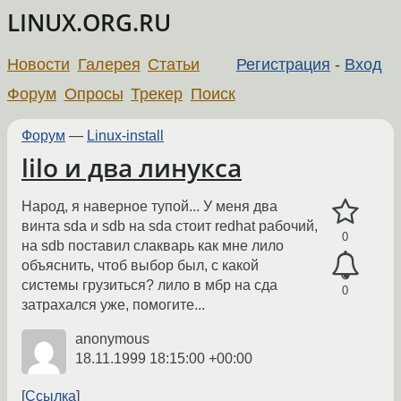
LINUX.ORG.RU
Новости
Галерея
Статьи
Регистрация
-
Вход
Форум
Опросы
Трекер
Поиск
Форум
—
Linux-install
lilo и два линукса
Народ, я наверное тупой... У меня два
винта sda и sdb на sda стоит redhat рабочий,
0
на sdb поставил слакварь как мне лило
объяснить, чтоб выбор был, с какой
системы грузиться? лило в мбр на сда
0
затрахался уже, помогите...
anonymous
18.11.1999 18:15:00 +00:00
Ссылка