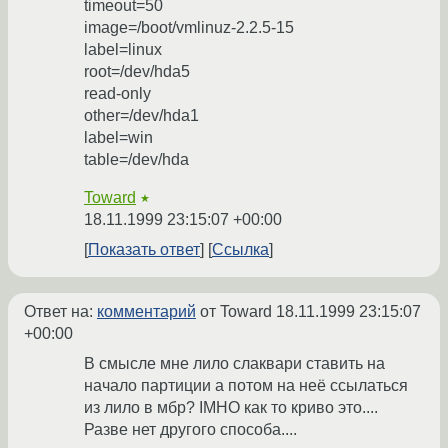
timeout=50
image=/boot/vmlinuz-2.2.5-15
label=linux
root=/dev/hda5
read-only
other=/dev/hda1
label=win
table=/dev/hda
Toward
★
18.11.1999 23:15:07 +00:00
Показать ответ
Ссылка
Ответ на:
комментарий
от Toward
18.11.1999 23:15:07
+00:00
В смысле мне лило слаквари ставить на
начало партиции а потом на неё ссылаться
из лило в мбр? IMHO как то криво это....
Разве нет другого способа....