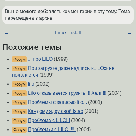
Вы не можете добавлять комментарии в эту тему. Тема
перемещена в архив.
←
Linux-install
→
Похожие темы
... про LILO
(1999)
Форум
При загрузке даже надпись «LILO:» не
Форум
появляется
(1999)
lilo
(2002)
Форум
Lilo отказывается грузить!!!! Хелп!!!
(2004)
Форум
Проблемы с записью lilo...
(2001)
Форум
Каждому ядру свой fstab
(2001)
Форум
Проблема с LILO!!!
(2004)
Форум
Проблемки с LILO!!!!!!
(2004)
Форум