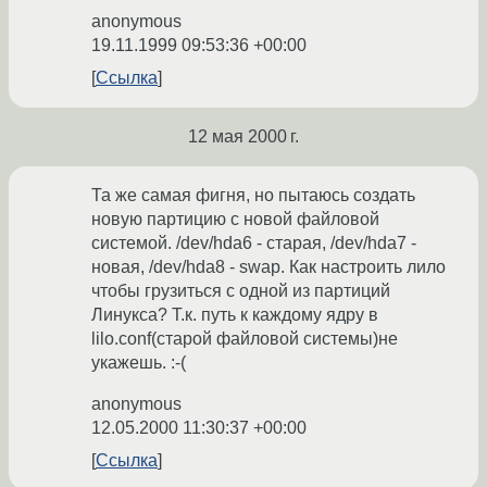
anonymous
19.11.1999 09:53:36 +00:00
Ссылка
12 мая 2000 г.
Та же самая фигня, но пытаюсь создать
новую партицию с новой файловой
системой. /dev/hda6 - старая, /dev/hda7 -
новая, /dev/hda8 - swap. Как настроить лило
чтобы грузиться с одной из партиций
Линукса? Т.к. путь к каждому ядру в
lilo.conf(старой файловой системы)не
укажешь. :-(
anonymous
12.05.2000 11:30:37 +00:00
Ссылка