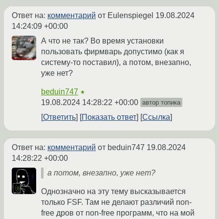
Ответ на:
комментарий
от Eulenspiegel
19.08.2024
14:24:09 +00:00
А что не так? Во время установки
пользовать фирмварь допустимо (как я
систему-то поставил), а потом, внезапно,
уже нет?
beduin747
★
19.08.2024 14:28:22 +00:00
автор топика
Ответить
Показать ответ
Ссылка
Ответ на:
комментарий
от beduin747
19.08.2024
14:28:22 +00:00
а потом, внезапно, уже нет?
Однозначно на эту тему высказывается
только FSF. Там не делают различий non-
free дров от non-free программ, что на мой