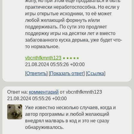
жопу, но при этом ещё продаваться и быть
практически неработоспособна. Но если у
игры открытые исходники, то её может
любой желающий форкнуть и/или
поддерживать. По сути это продляет
поддержку игры на десятки лет и вместо
забагованного куска дерьма, уже будет что-
то нормальное.
vbcnthfkmnth123
★★★★★
21.08.2024 05:55:26 +00:00
Ответить
Показать ответ
Ссылка
Ответ на:
комментарий
от vbcnthfkmnth123
21.08.2024 05:55:26 +00:00
Уже известно несколько случаев, когда и
автор программы и любой желающий
внедрял малварь в код и это не сразу
обнаруживалось.