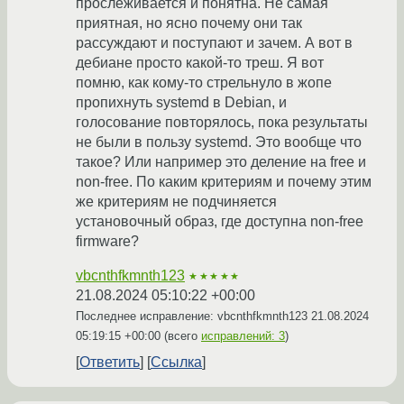
прослеживается и понятна. Не самая
приятная, но ясно почему они так
рассуждают и поступают и зачем. А вот в
дебиане просто какой-то треш. Я вот
помню, как кому-то стрельнуло в жопе
пропихнуть systemd в Debian, и
голосование повторялось, пока результаты
не были в пользу systemd. Это вообще что
такое? Или например это деление на free и
non-free. По каким критериям и почему этим
же критериям не подчиняется
установочный образ, где доступна non-free
firmware?
vbcnthfkmnth123
★★★★★
21.08.2024 05:10:22 +00:00
Последнее исправление: vbcnthfkmnth123
21.08.2024
05:19:15 +00:00
(всего
исправлений: 3
)
Ответить
Ссылка