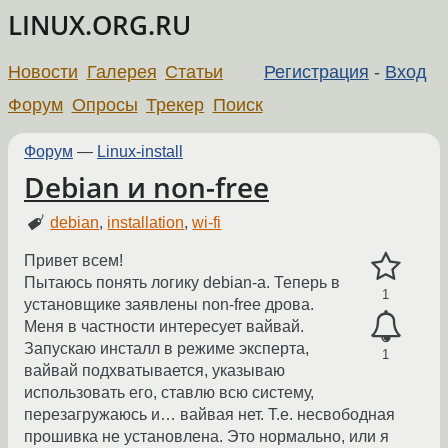
LINUX.ORG.RU
Новости
Галерея
Статьи
Регистрация
-
Вход
Форум
Опросы
Трекер
Поиск
Форум
—
Linux-install
Debian и non-free
debian
,
installation
,
wi-fi
Привет всем!
Пытаюсь понять логику debian-а. Теперь в
1
установщике заявлены non-free дрова.
Меня в частности интересует вайвай.
Запускаю инсталл в режиме эксперта,
1
вайвай подхватывается, указываю
использовать его, ставлю всю систему,
перезагружаюсь и… вайвая нет. Т.е. несвободная
прошивка не установлена. Это нормально, или я