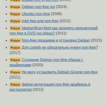
Debian non-free iso
(2024)
Форум
Ubuntu::non-free
(2006)
Форум
intel free или non-free
(2012)
Форум
[debian][non-free] как запилить репозиторий
Форум
non-free в DVD iso образ?
(2011)
Non-free прошивки и установка Debian
(2015)
Форум
Для contrib не обязательно нужен non-free?
Форум
(2017)
Создание Debian non-free образа с
Форум
драйверами
(2020)
Не могу установить Debian Gnome non-free
Форум
(2021)
debian интеграция non-free драйвера в
Форум
инсталлятор
(2012)