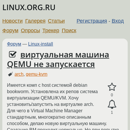
LINUX.ORG.RU
Новости
Галерея
Статьи
Регистрация
-
Вход
Форум
Опросы
Трекер
Поиск
Форум
—
Linux-install
виртуальная машина
QEMU не запускается
arch
,
qemu-kvm
Имеется комп с host системой debian
bookworm. Установлена их репов система
0
виртуализации QEMU/KVM. Хочу
установить/запустить на виртуалке arch.
Для чего в Virtual Machine Manager
1
стандартным, многократно описанным
способом, делаю новую виртуальную машину.
Создание ВМ проходит нормально. Но при попытке