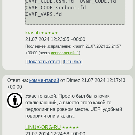
OVMF_CODE.csm.fd  OVMF_CODE.fd  
OVMF_CODE.secboot.fd  
OVMF_VARS.fd

krasnh
★★★★★
21.07.2024 12:23:05 +00:00
Последнее исправление: krasnh
21.07.2024 12:24:57
+00:00
(всего
исправлений: 1
)
Показать ответ
Ссылка
Ответ на:
комментарий
от Dimez
21.07.2024 12:17:43
+00:00
Ужас то какой. Просто был бы ключик
отключающий, а вместо этого какой то
пердолинг на ровном месте. UEFI удобный
говорили они ага, ага.
LINUX-ORG-RU
★★★★★
21.07.2024 12:24:58 +00:00