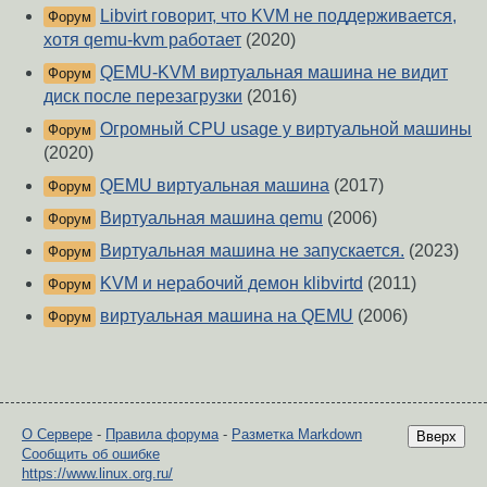
Libvirt говорит, что KVM не поддерживается,
Форум
хотя qemu-kvm работает
(2020)
QEMU-KVM виртуальная машина не видит
Форум
диск после перезагрузки
(2016)
Огромный CPU usage у виртуальной машины
Форум
(2020)
QEMU виртуальная машина
(2017)
Форум
Виртуальная машина qemu
(2006)
Форум
Виртуальная машина не запускается.
(2023)
Форум
KVM и нерабочий демон klibvirtd
(2011)
Форум
виртуальная машина на QEMU
(2006)
Форум
О Сервере
-
Правила форума
-
Разметка Markdown
Вверх
Сообщить об ошибке
https://www.linux.org.ru/