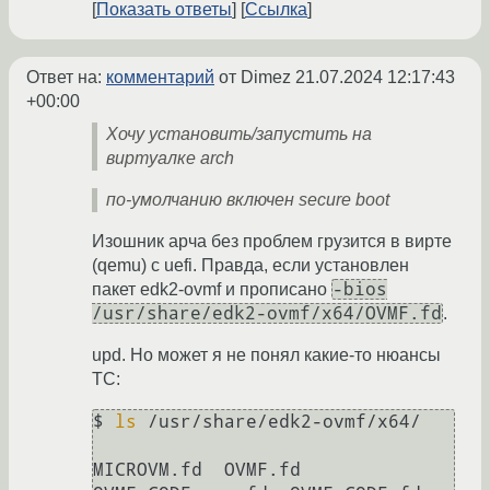
Показать ответы
Ссылка
Ответ на:
комментарий
от Dimez
21.07.2024 12:17:43
+00:00
Хочу установить/запустить на
виртуалке arch
по-умолчанию включен secure boot
Изошник арча без проблем грузится в вирте
(qemu) с uefi. Правда, если установлен
-bios
пакет edk2-ovmf и прописано
/usr/share/edk2-ovmf/x64/OVMF.fd
.
upd. Но может я не понял какие-то нюансы
ТС:
$ 
ls
 /usr/share/edk2-ovmf/x64/

MICROVM.fd  OVMF.fd  