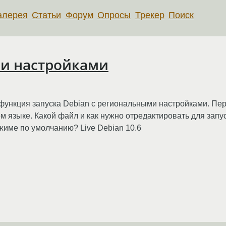
алерея
Статьи
Форум
Опросы
Трекер
Поиск
ми настройками
 функция запуска Debian с региональными настройками. Перва
м языке. Какой файл и как нужно отредактировать для запуск
ежиме по умолчанию? Live Debian 10.6