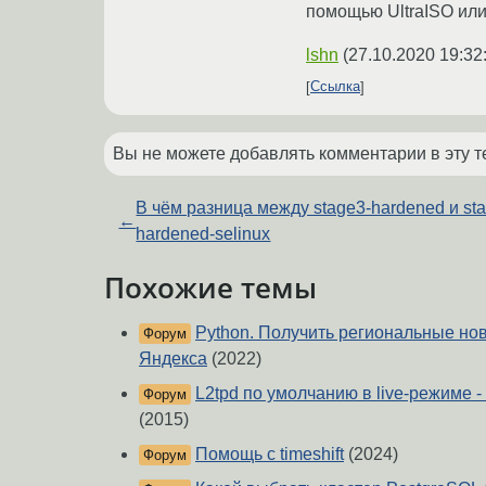
помощью UltraISO или,
lshn
(
27.10.2020 19:32
Ссылка
Вы не можете добавлять комментарии в эту т
В чём разница между stage3-hardened и st
←
hardened-selinux
Похожие темы
Python. Получить региональные но
Форум
Яндекса
(2022)
L2tpd по умолчанию в live-режиме -
Форум
(2015)
Помощь с timeshift
(2024)
Форум