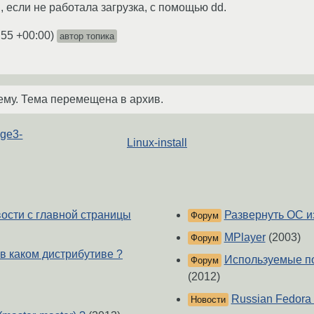
 если не работала загрузка, с помощью dd.
:55 +00:00
)
автор топика
ему. Тема перемещена в архив.
age3-
Linux-install
вости с главной страницы
Развернуть ОС 
Форум
MPlayer
(2003)
Форум
 в каком дистрибутиве ?
Используемые п
Форум
(2012)
Russian Fedora 
Новости