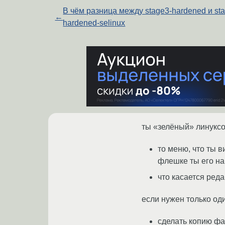
В чём разница между stage3-hardened и st
←
hardened-selinux
ты «зелёный» линуксо
то меню, что ты в
флешке ты его най
что касается ред
если нужен только оди
сделать копию фа