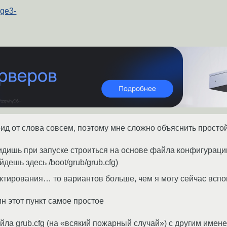
age3-
ид от слова совсем, поэтому мне сложно объяснить просто
идишь при запуске строиться на основе файла конфигурации 
дешь здесь /boot/grub/grub.cfg)
актирования… то вариантов больше, чем я могу сейчас вс
н этот пункт самое простое
йла grub.cfg (на «всякий пожарный случай») с другим имен