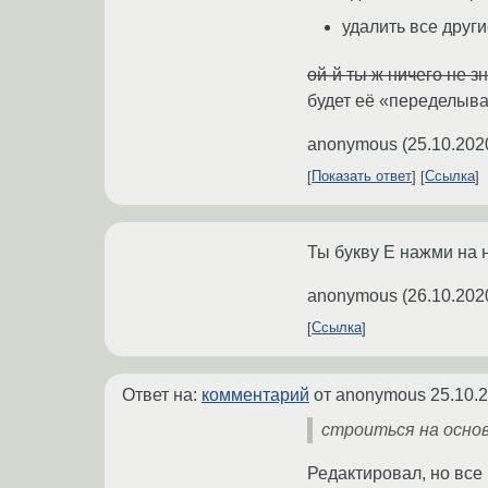
удалить все друг
ой-й ты ж ничего не з
будет её «переделыва
anonymous
(
25.10.202
Показать ответ
Ссылка
Ты букву E нажми на 
anonymous
(
26.10.202
Ссылка
Ответ на:
комментарий
от anonymous
25.10.
строиться на основ
Редактировал, но все