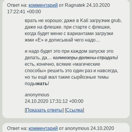
Ответ на:
комментарий
от Ragnatek
24.10.2020
17:22:41 +00:00
врать не хорошо: даже в Kali загрузчик grub,
даже на флешке. при старте с флешки,
когда будет меню с вариантами загрузки
жми «E» и дописывай чего надо…
и надо будет это при каждом запуске это
делать, да…
калиюзеры должны страдать!
есть, конечно, всякие «магические
способы» решить это один раз и навсегда,
но ты ещё мал такие сырйозные темы
поды
мать
!
anonymous
24.10.2020 17:31:12 +00:00
Показать ответы
Ссылка
Ответ на:
комментарий
от anonymous
24.10.2020