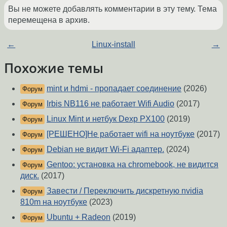
Вы не можете добавлять комментарии в эту тему. Тема
перемещена в архив.
←
Linux-install
→
Похожие темы
mint и hdmi - пропадает соединение
(2026)
Форум
Irbis NB116 не работает Wifi Audio
(2017)
Форум
Linux Mint и нетбук Dexp PX100
(2019)
Форум
[РЕШЕНО]Не работает wifi на ноутбуке
(2017)
Форум
Debian не видит Wi-Fi адаптер.
(2024)
Форум
Gentoo: установка на chromebook, не видится
Форум
диск.
(2017)
Завести / Переключить дискретную nvidia
Форум
810m на ноутбуке
(2023)
Ubuntu + Radeon
(2019)
Форум