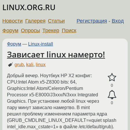
LINUX.ORG.RU
Новости
Галерея
Статьи
Регистрация
-
Вход
Форум
Опросы
Трекер
Поиск
Форум
—
Linux-install
Зависает linux намерто!
grub
,
kali
,
linux
Добрый вечер. Ноутбкук НР Х2 конфиг:
CPU:Intel Atom x5-Z8300 bits: 64,
0
Graphics:Intel Atom/Celeron/Pentium
Processor x5-E8000/J3xxx/N3xxx Integrated
Graphics. При установке любой linux через
0
пару минут зависало намертво. В mint
решил проблему изменением параметра ядра
(GRUB_CMDLINE_LINUX_DEFAULT=«quiet splash
intel_idle.max_cstate=1» в файле /etc/default/grub).