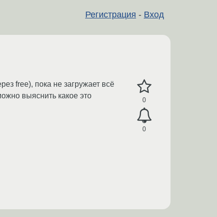
Регистрация
-
Вход
ез free), пока не загружает всё
 можно выяснить какое это
0
0