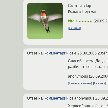
Смотри в top
Козьма Прутков
birdie
(
26.09.2
★★★★★
Ссылка
Ответ на:
комментарий
от e
25.09.2006 20:47
Спасиба всем. Да, да 
разбираться не стал п
anonymous
(
26.09.200
Показать ответ
Ссылка
Ответ на:
комментарий
от anonymous
26.09.
Херасе "апплет"... он