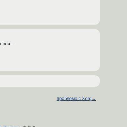
роч....
проблема с Xorg
→