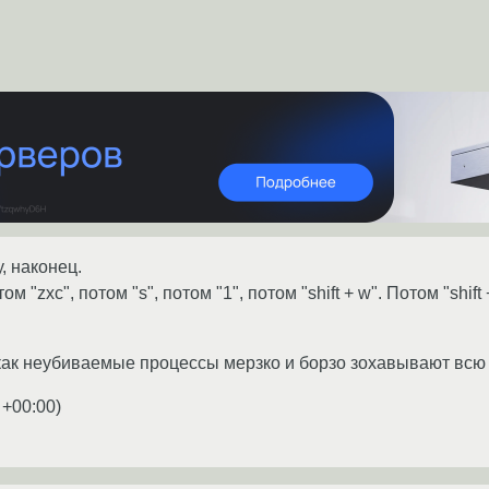
, наконец.
ом "zxc", потом "s", потом "1", потом "shift + w". Потом "shift
как неубиваемые процессы мерзко и борзо зохавывают всю п
 +00:00
)