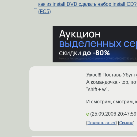
как из install DVD сделать набор install CD?
←
(FC5)
Ужос!!! Поставь Убунту
А командочка - top, пот
"shift + w".
И смотрим, смотрим, 
e
(
25.09.2006 20:47:59
Показать ответ
Ссылка