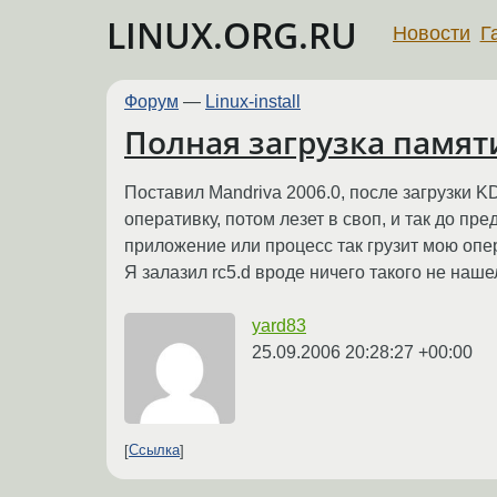
LINUX.ORG.RU
Новости
Г
Форум
—
Linux-install
Полная загрузка памят
Поставил Mandriva 2006.0, после загрузки KD
оперативку, потом лезет в своп, и так до пр
приложение или процесс так грузит мою оп
Я залазил rc5.d вроде ничего такого не нашел
yard83
25.09.2006 20:28:27 +00:00
Ссылка