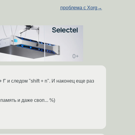
проблема с Xorg
→
 + f" и следом "shift + n". И наконец еще раз
амять и даже своп... %)