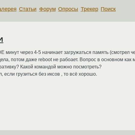
алерея
Статьи
Форум
Опросы
Трекер
Поиск
и
E минут через 4-5 начинает загружаться память (смотрел чер
едела, потом даже reboot не рабоает. Вопрос в основном как
еративку? Какой командой можно посмотреть?
, если грузиться без иксов , то всё хорошо.