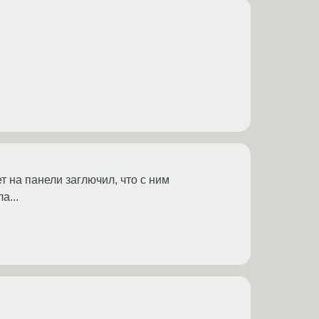
т на панели заглючил, что с ним
а...