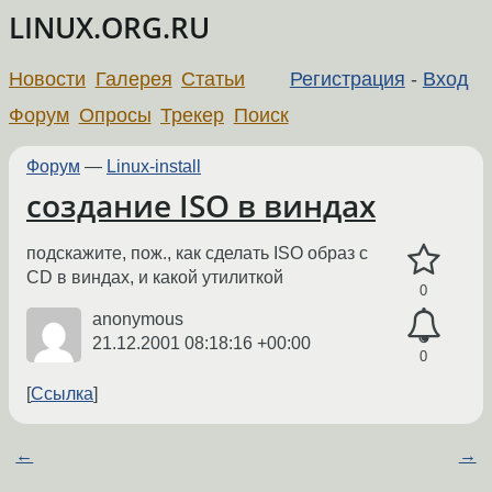
LINUX.ORG.RU
Новости
Галерея
Статьи
Регистрация
-
Вход
Форум
Опросы
Трекер
Поиск
Форум
—
Linux-install
создание ISO в виндах
подскажите, пож., как сделать ISO образ с
CD в виндах, и какой утилиткой
0
anonymous
21.12.2001 08:18:16 +00:00
0
Ссылка
←
→