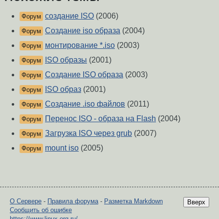
создание ISO
(2006)
Форум
Создание iso образа
(2004)
Форум
монтирование *.iso
(2003)
Форум
ISO образы
(2001)
Форум
Создание ISO образа
(2003)
Форум
ISO образ
(2001)
Форум
Создание .iso файлов
(2011)
Форум
Перенос ISO - образа на Flash
(2004)
Форум
Загрузка ISO через grub
(2007)
Форум
mount iso
(2005)
Форум
О Сервере
-
Правила форума
-
Разметка Markdown
Вверх
Сообщить об ошибке
https://www.linux.org.ru/