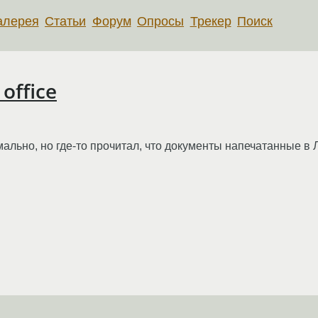
алерея
Статьи
Форум
Опросы
Трекер
Поиск
office
мально, но где-то прочитал, что документы напечатанные в
и