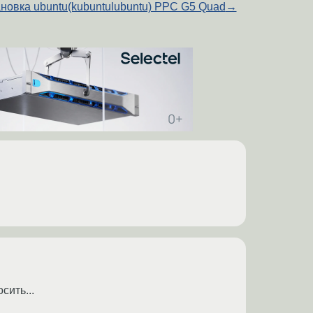
ановка ubuntu(kubuntulubuntu) PPC G5 Quad
→
сить...