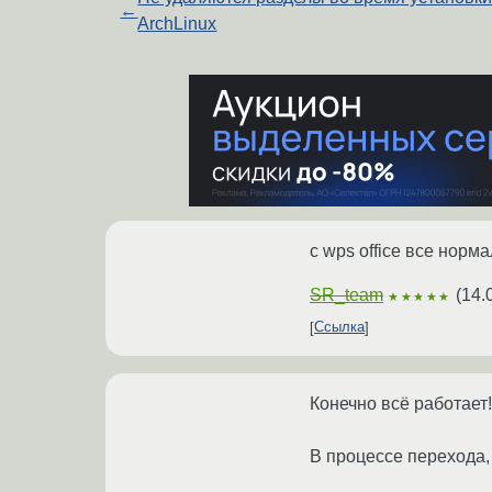
←
ArchLinux
с wps office все норм
SR_team
(
14.
★★★★★
Ссылка
Конечно всё работает!
В процессе перехода, 