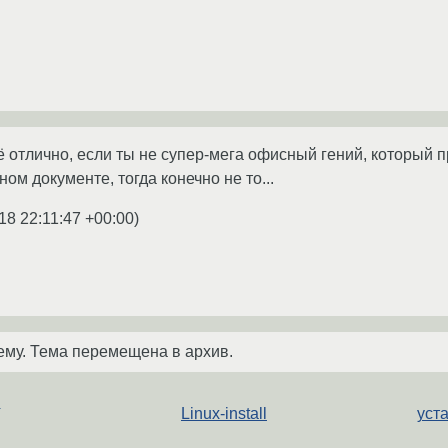
 отлично, если ты не супер-мега офисный гений, который 
м документе, тогда конечно не то...
18 22:11:47 +00:00
)
ему. Тема перемещена в архив.
и
Linux-install
уст