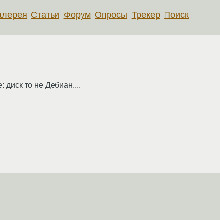
алерея
Статьи
Форум
Опросы
Трекер
Поиск
 диск то не Дебиан....