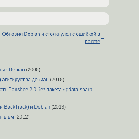
Обновил Debian и столкнулся с ошибкой в
→
пакете
 из Debian
(2008)
) агитирует за дебиан
(2018)
ть Banshee 2.0 без пакета «gdata-sharp-
й BackTrack) и Debian
(2013)
н в вм
(2012)