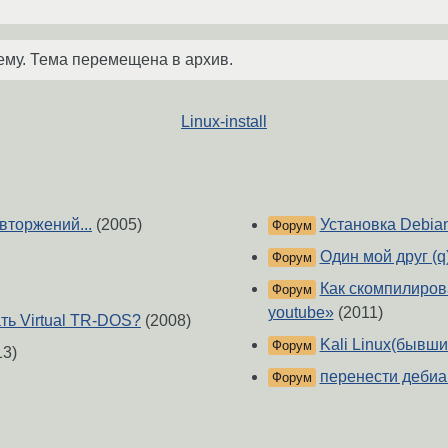
ему. Тема перемещена в архив.
Linux-install
вторжений...
(2005)
Установка Debian
Форум
Один мой друг (q
Форум
Как скомпилирова
Форум
youtube»
(2011)
ть Virtual TR-DOS?
(2008)
Kali Linux(бывши
Форум
13)
перенести дебиа
Форум