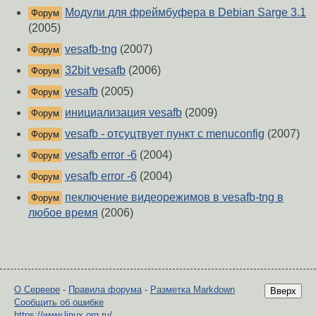
Модули для фреймбуфера в Debian Sarge 3.1
Форум
(2005)
vesafb-tng
(2007)
Форум
32bit vesafb
(2006)
Форум
vesafb
(2005)
Форум
инициализация vesafb
(2009)
Форум
vesafb - отсуцтвует пункт с menuconfig
(2007)
Форум
vesafb error -6
(2004)
Форум
vesafb error -6
(2004)
Форум
пеключение видеорежимов в vesafb-tng в
Форум
любое время
(2006)
О Сервере
-
Правила форума
-
Разметка Markdown
Вверх
Сообщить об ошибке
https://www.linux.org.ru/