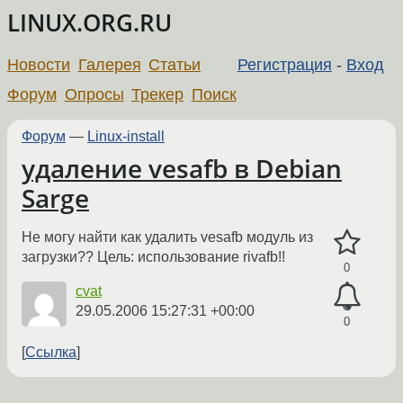
LINUX.ORG.RU
Новости
Галерея
Статьи
Регистрация
-
Вход
Форум
Опросы
Трекер
Поиск
Форум
—
Linux-install
удаление vesafb в Debian
Sarge
Не могу найти как удалить vesafb модуль из
загрузки?? Цель: использование rivafb!!
0
cvat
29.05.2006 15:27:31 +00:00
0
Ссылка
←
→