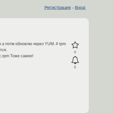
Регистрация
-
Вход
ю а потм обновлю через YUM. # rpm
тся.
0
rc.rpm Тоже самое!
0