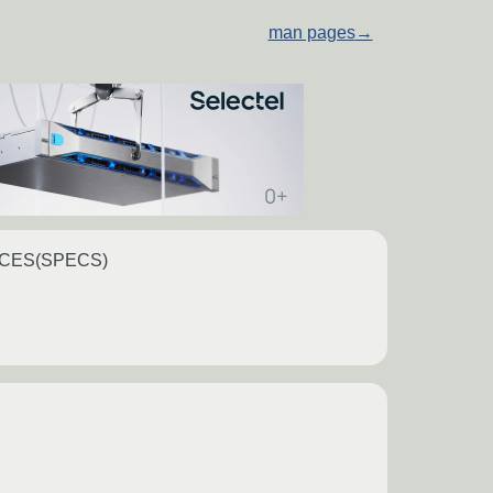
man pages
→
URCES(SPECS)