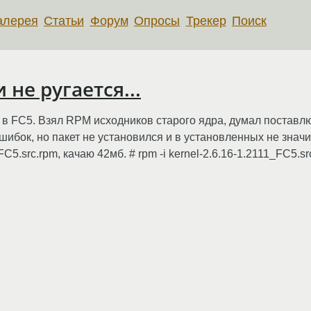
алерея
Статьи
Форум
Опросы
Трекер
Поиск
 не ругается...
1 в FC5. Взял RPM исходников старого ядра, думал поставл
 ошибок, но пакет не установился и в установленных не значи
C5.src.rpm, качаю 42мб. # rpm -i kernel-2.6.16-1.2111_FC5.s