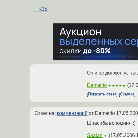
←
K3b
Он и не должен устан
Demetrio
(
17.
★★★★★
Показать ответ
Ссылка
Ответ на:
комментарий
от Demetrio
17.05.200
Шпасиба вспомнил ;)
Saalan
(
17.05.2006 
★