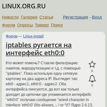
LINUX.ORG.RU
Новости
Галерея
Статьи
Регистрация
-
Вход
Форум
Опросы
Трекер
Поиск
Форум
—
Linux-install
iptables ругается на
интерфейс eth0:0
Кто может помочь? Ставлю фильтрацию
пакетов, маршрутизацию и т.д. с помощью
0
"iptables". Пока использую одну сетевую
карточку на два адреса IP. Выглядит так:
eth0 - адрес1, eth0:0 - адрес2. Оба
0
интерфейса пингуются, да вот как только
доходит до цепочки где упоминается интерфейс
"eth0:0" получаю сообщение "wierd character in
interface 'eth0:0' (No aliases, :, ! or *)!? Ядро 2.4.13,