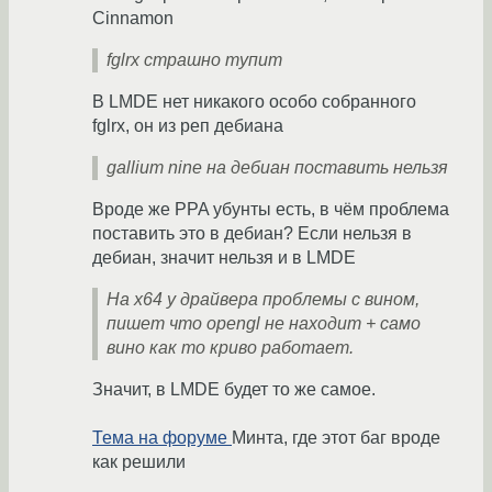
Cinnamon
fglrx страшно тупит
В LMDE нет никакого особо собранного
fglrx, он из реп дебиана
gallium nine на дебиан поставить нельзя
Вроде же PPA убунты есть, в чём проблема
поставить это в дебиан? Если нельзя в
дебиан, значит нельзя и в LMDE
На х64 у драйвера проблемы с вином,
пишет что opengl не находит + само
вино как то криво работает.
Значит, в LMDE будет то же самое.
Тема на форуме
Минта, где этот баг вроде
как решили