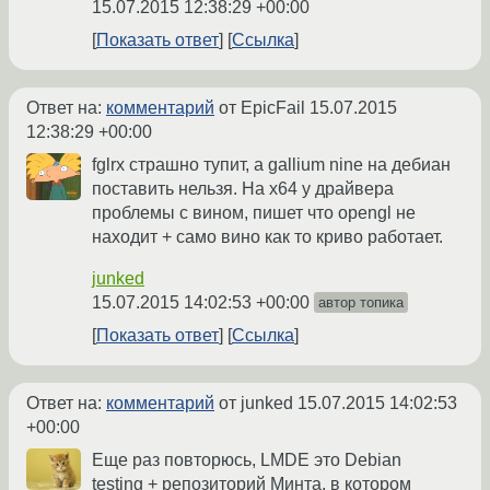
15.07.2015 12:38:29 +00:00
Показать ответ
Ссылка
Ответ на:
комментарий
от EpicFail
15.07.2015
12:38:29 +00:00
fglrx страшно тупит, а gallium nine на дебиан
поставить нельзя. На х64 у драйвера
проблемы с вином, пишет что opengl не
находит + само вино как то криво работает.
junked
15.07.2015 14:02:53 +00:00
автор топика
Показать ответ
Ссылка
Ответ на:
комментарий
от junked
15.07.2015 14:02:53
+00:00
Еще раз повторюсь, LMDE это Debian
testing + репозиторий Минта, в котором