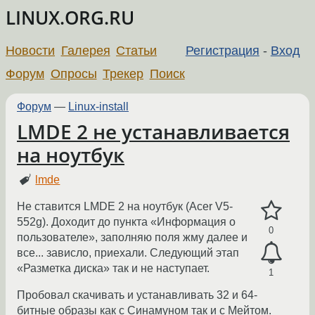
LINUX.ORG.RU
Новости
Галерея
Статьи
Регистрация
-
Вход
Форум
Опросы
Трекер
Поиск
Форум
—
Linux-install
LMDE 2 не устанавливается
на ноутбук
lmde
Не ставится LMDE 2 на ноутбук (Acer V5-
552g). Доходит до пункта «Информация о
0
пользователе», заполняю поля жму далее и
все... зависло, приехали. Следующий этап
«Разметка диска» так и не наступает.
1
Пробовал скачивать и устанавливать 32 и 64-
битные образы как с Синамуном так и с Мейтом.