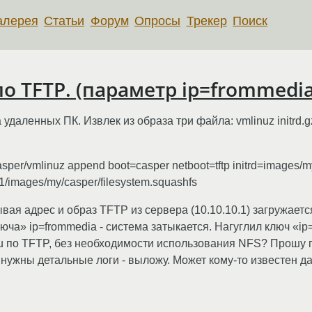
алерея
Статьи
Форум
Опросы
Трекер
Поиск
по TFTP. (параметр ip=frommedia
удаленных ПК. Извлек из образа три файла: vmlinuz initrd.gz
sper/vmlinuz append boot=casper netboot=tftp initrd=images/my
0.1/images/my/casper/filesystem.squashfs
ывая адрес и образ TFTP из сервера (10.10.10.1) загружае
люча» ip=frommedia - система затыкается. Нагуглил ключ «ip=
tu по TFTP, без необходимости использования NFS? Прошу
нужны детальные логи - выложу. Может кому-то известен д