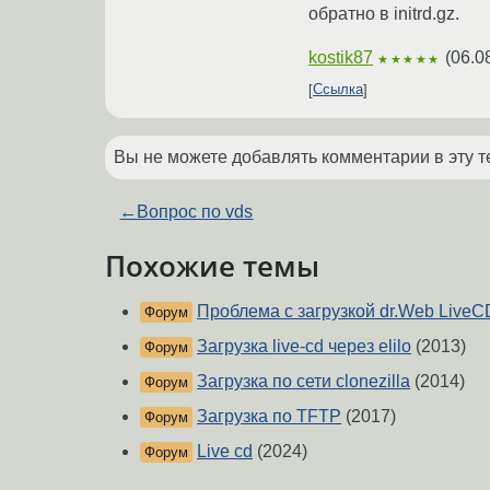
обратно в initrd.gz.
kostik87
(
06.0
★★★★★
Ссылка
Вы не можете добавлять комментарии в эту т
←
Вопрос по vds
Похожие темы
Проблема с загрузкой dr.Web LiveC
Форум
Загрузка live-cd через elilo
(2013)
Форум
Загрузка по сети clonezilla
(2014)
Форум
Загрузка по TFTP
(2017)
Форум
Live cd
(2024)
Форум