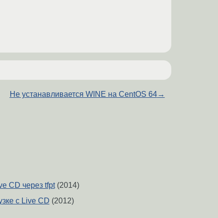
Не устанавливается WINE на CentOS 64
→
ve CD через tfpt
(2014)
зке с Live CD
(2012)