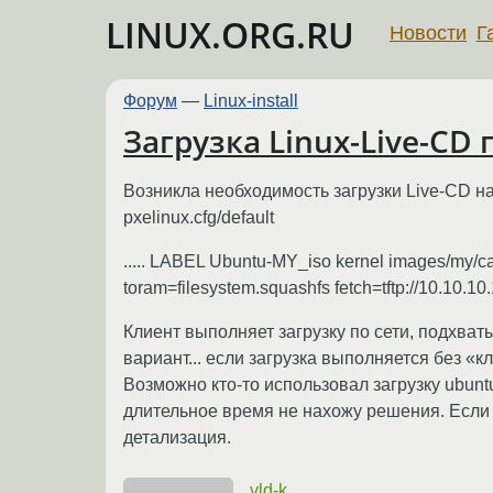
LINUX.ORG.RU
Новости
Г
Форум
—
Linux-install
Загрузка Linux-Live-CD 
Возникла необходимость загрузки Live-CD на 
pxelinux.cfg/default
..... LABEL Ubuntu-MY_iso kernel images/my/ca
toram=filesystem.squashfs fetch=tftp://10.10.1
Клиент выполняет загрузку по сети, подхват
вариант... если загрузка выполняется без «к
Возможно кто-то использовал загрузку ubun
длительное время не нахожу решения. Если 
детализация.
vld-k