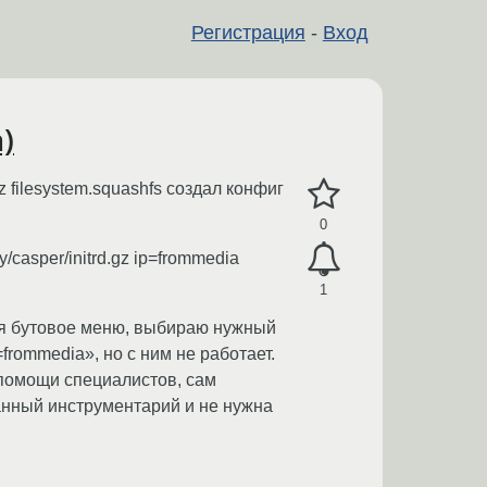
Регистрация
-
Вход
)
 filesystem.squashfs создал конфиг
0
/casper/initrd.gz ip=frommedia
1
тся бутовое меню, выбираю нужный
frommedia», но с ним не работает.
 помощи специалистов, сам
анный инструментарий и не нужна