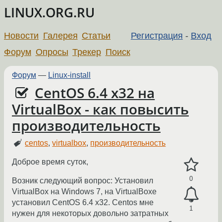
LINUX.ORG.RU
Новости
Галерея
Статьи
Регистрация
-
Вход
Форум
Опросы
Трекер
Поиск
Форум
—
Linux-install
CentOS 6.4 x32 на
VirtualBox - как повысить
производительность
centos
,
virtualbox
,
производительность
Доброе время суток,
0
Возник следующий вопрос: Установил
VirtualBox на Windows 7, на VirtualBoxe
установил CentOS 6.4 x32. Centos мне
1
нужен для некоторых довольно затратных