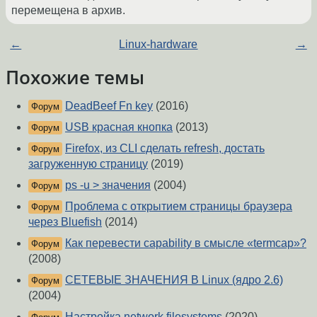
перемещена в архив.
←
Linux-hardware
→
Похожие темы
DeadBeef Fn key
(2016)
Форум
USB красная кнопка
(2013)
Форум
Firefox, из CLI сделать refresh, достать
Форум
загруженную страницу
(2019)
ps -u > значения
(2004)
Форум
Проблема с открытием страницы браузера
Форум
через Bluefish
(2014)
Как перевести capability в смысле «termcap»?
Форум
(2008)
СЕТЕВЫЕ ЗНАЧЕНИЯ В Linux (ядро 2.6)
Форум
(2004)
Настройка network filesystems
(2020)