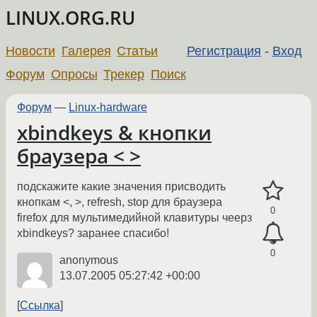
LINUX.ORG.RU
Новости
Галерея
Статьи
Регистрация
-
Вход
Форум
Опросы
Трекер
Поиск
Форум
—
Linux-hardware
xbindkeys & кнопки
браузера < >
подскажите какие значения присводить
кнопкам <, >, refresh, stop для браузера
0
firefox для мультимедийной клавитуры чеерз
xbindkeys? заранее спасибо!
0
anonymous
13.07.2005 05:27:42 +00:00
Ссылка