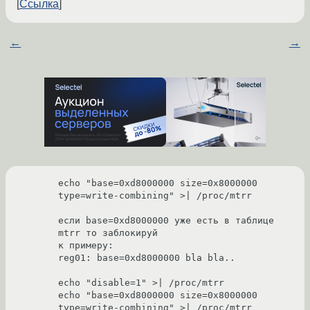
Ссылка
←
→
echo "base=0xd8000000 size=0x8000000 
type=write-combining" >| /proc/mtrr

если base=0xd8000000 уже есть в таблице 
mtrr то заблокируй

к примеру:

reg01: base=0xd8000000 bla bla..

echo "disable=1" >| /proc/mtrr

echo "base=0xd8000000 size=0x8000000 
type=write-combining" >| /proc/mtrr
