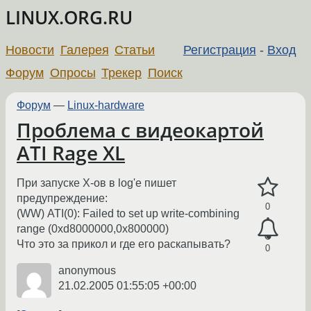
LINUX.ORG.RU
Новости
Галерея
Статьи
Регистрация
-
Вход
Форум
Опросы
Трекер
Поиск
Форум
—
Linux-hardware
Проблема с видеокартой
ATI Rage XL
При запуске Х-ов в log'e пишет
предупреждение:
0
(WW) ATI(0): Failed to set up write-combining
range (0xd8000000,0x800000)
Что это за прикол и где его раскапывать?
0
anonymous
21.02.2005 01:55:05 +00:00