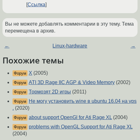
Ссылка
Вы не можете добавлять комментарии в эту тему. Тема
перемещена в архив.
←
Linux-hardware
→
Похожие темы
Х
(2005)
Форум
ATI 3D Rage IIC AGP & Video Memory
(2002)
Форум
Тормозят 2D игры
(2011)
Форум
Не могу установить wine в ubuntu 16.04 на vps
Форум
.
(2020)
about support OpenGl for Ati Rage XL
(2004)
Форум
problems with OpenGL Support for Ati Rage XL
Форум
(2004)